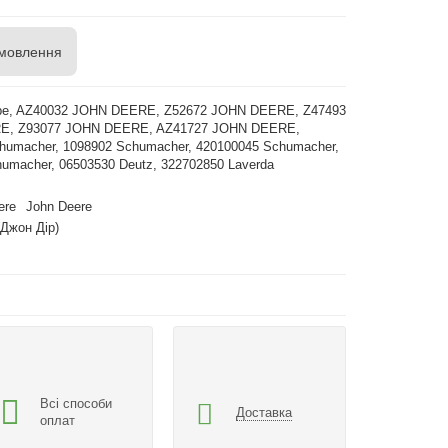
мовлення
pe, AZ40032 JOHN DEERE, Z52672 JOHN DEERE, Z47493
E, Z93077 JOHN DEERE, AZ41727 JOHN DEERE,
humacher, 1098902 Schumacher, 420100045 Schumacher,
umacher, 06503530 Deutz, 322702850 Laverda
ere
John Deere
(Джон Дір)
Всі способи
Доставка
оплат