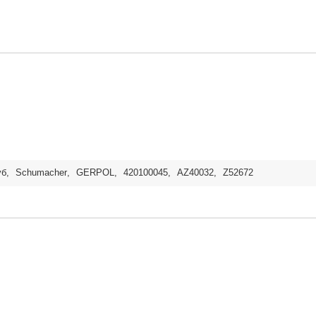
уб
,
Schumacher
,
GERPOL
,
420100045
,
AZ40032
,
Z52672