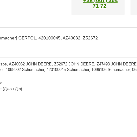
+38 (067) 364
71 72
chumacher] GERPOL, 420100045, AZ40032, Z52672
sspe, AZ40032 JOHN DEERE, Z52672 JOHN DEERE, Z47493 JOHN DEERE
r, 1098902 Schumacher, 420100045 Schumacher, 1096106 Schumacher, 06
e
e (Джон Дір)