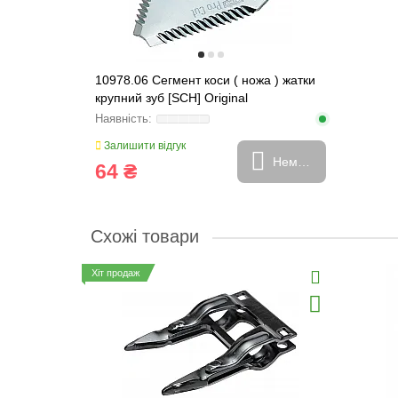
10978.06 Сегмент коси ( ножа ) жатки
крупний зуб [SCH] Original
Залишити відгук
Немає в наявності
64 ₴
Схожі товари
Хіт продаж