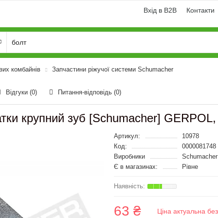
Вхід в B2B
Контакти
вих комбайнів
Запчастини ріжучої системи Schumacher
Відгуки (0)
Питання-відповідь
(0)
жатки крупний зуб [Schumacher] GERPOL,
Артикул:
10978
Код:
0000081748
Виробники
Schumacher 
Є в магазинах:
Рівне
63 ₴
Ціна актуальна бе