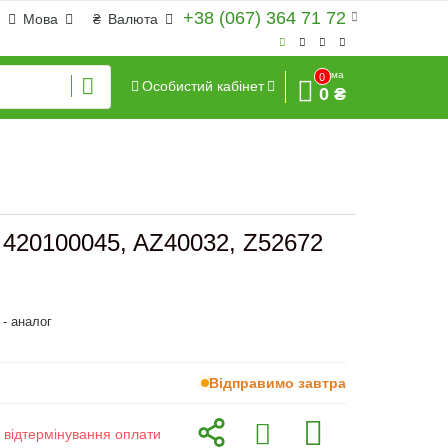
+38 (067) 364 71 72
Мова
₴
Валюта
Сума
0
Особистий кабінет
0 ₴
 420100045, AZ40032, Z52672
- аналог
Відправимо завтра
з відтермінування оплати