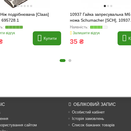
Ніж подрібнювача [Claas]
10937 Гайка запресувальна M6
 695728.1
ножа Schumacher [SCH], 10937
ти відгук
Залишити відгук
Купити
К
₴
35 ₴
ІС
ОБЛІКОВИЙ ЗАПИС
а
Особистий кабінет
ення
Історія замовлень
користування сайтом
Список бажаних товарів