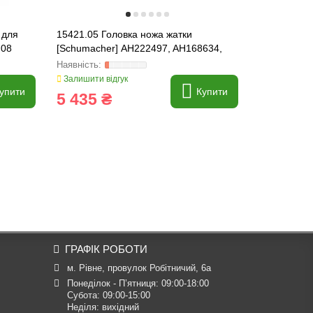
 для
15421.05 Головка ножа жатки
118162 Пр
.08
[Schumacher] AH222497, AH168634,
(Schumaher
AH233878
Залишити відгук
Залишити ві
упити
Купити
5 435 ₴
290 ₴
ГРАФІК РОБОТИ
м. Рівне, провулок Робітничий, 6а
Понеділок - П’ятниця: 09:00-18:00

Субота: 09:00-15:00

Неділя: вихідний