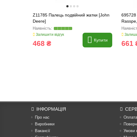
Z11785 Палець подвійний жатки [John
695728 
Deere]
Rasspe,
Залишити відгук
Залиши
Купити
468 ₴
661 
ІНФОРМАЦІЯ
СЕРВ
Про нас
Оплат
Виробники
Поверн
Вакансії
Умови 