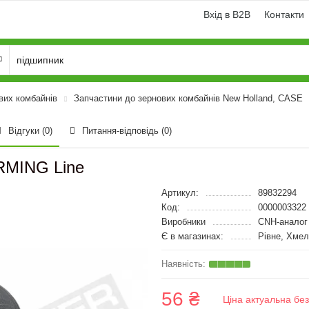
Вхід в B2B
Контакти
вих комбайнів
Запчастини до зернових комбайнів New Holland, CASE
Відгуки (0)
Питання-відповідь
(0)
RMING Line
Артикул:
89832294
Код:
0000003322
Виробники
CNH-аналог
Є в магазинах:
Рівне, Хмел
56 ₴
Ціна актуальна бе