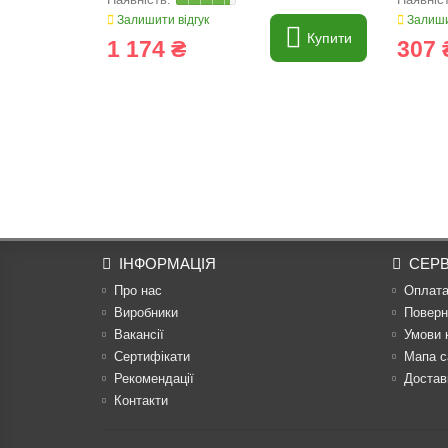
Залишити відгук
Залиши
Купити
1 174 ₴
307 
ІНФОРМАЦІЯ
СЕРВ
Про нас
Оплат
Виробники
Поверн
Вакансії
Умови 
Сертифікати
Мапа с
Рекомендації
Достав
Контакти