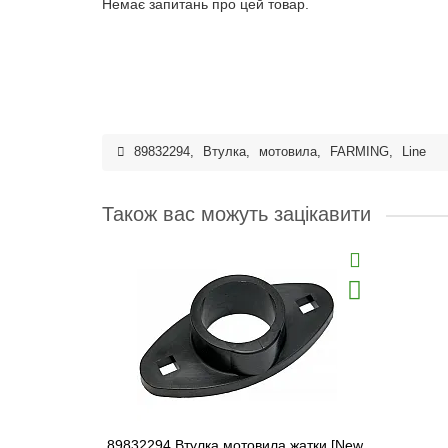
Немає запитань про цей товар.
89832294
,
Втулка
,
мотовила
,
FARMING
,
Line
Також вас можуть зацікавити
89832294 Втулка мотовила жатки [New