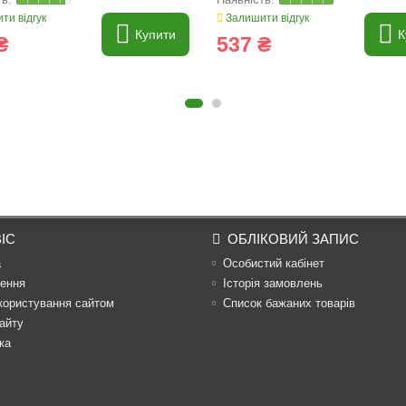
ти відгук
Залишити відгук
Купити
К
₴
537 ₴
ІС
ОБЛІКОВИЙ ЗАПИС
а
Особистий кабінет
ення
Історія замовлень
користування сайтом
Список бажаних товарів
айту
ка