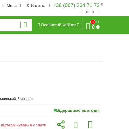
+38 (067) 364 71 72
Мова
₴
Валюта
Сума
0
Особистий кабінет
0 ₴
ьницький, Черкаси
Відправимо сьогодні
з відтермінування оплати