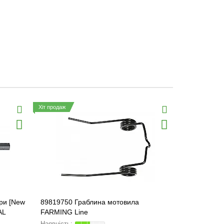
Хіт продаж
ри [New
89819750 Граблина мотовила
06943 Ланц
AL
FARMING Line
Holland] 8