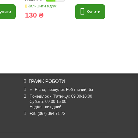
Залишити відгук
Залишити ві
упити
Купити
130 ₴
4 034 
ГРАФІК РОБОТИ
м. Рівне, провулок Робітничий, 6а
Понеділок - П’ятниця: 09:00-18:00

Субота: 09:00-15:00

Неділя: вихідний
+38 (067) 364 71 72