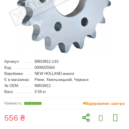
Артикул:
89819912.U10
Код:
0000025564
Виробники
NEW HOLLAND-аналог
Є в магазинах:
Рівне, Хмельницький, Черкаси
№ OEM:
89819912
Вага:
0.59 кг
Відправимо завтра
556 ₴