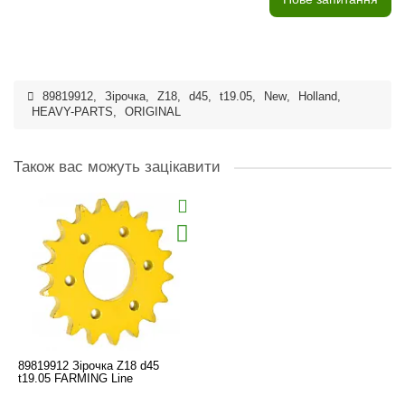
89819912
,
Зірочка
,
Z18
,
d45
,
t19.05
,
New
,
Holland
,
HEAVY-PARTS
,
ORIGINAL
Також вас можуть зацікавити
89819912 Зірочка Z18 d45
t19.05 FARMING Line