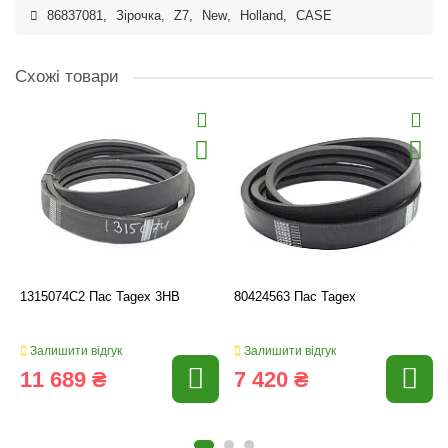
86837081
,
Зірочка
,
Z7
,
New
,
Holland
,
CASE
Схожі товари
1315074C2 Пас Tagex 3HB
80424563 Пас Tagex
Залишити відгук
Залишити відгук
11 689 ₴
7 420 ₴