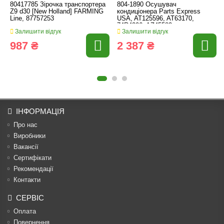
80417785 Зірочка транспортера
804-1890 Осушувач
Z9 d30 [New Holland] FARMING
кондиціонера Parts Express
Line, 87757253
USA, AT125596, AT63170,
74R4206, AZ45582
Залишити відгук
Залишити відгук
987 ₴
2 387 ₴
ІНФОРМАЦІЯ
Про нас
Виробники
Вакансії
Сертифікати
Рекомендації
Контакти
СЕРВІС
Оплата
Повернення