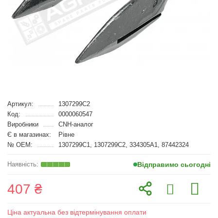
Артикул:
1307299C2
Код:
0000060547
Виробники
CNH-аналог
Є в магазинах:
Рівне
№ OEM:
1307299C1, 1307299C2, 334305A1, 87442324
Відправимо сьогодні
407 ₴
Ціна актуальна без відтермінування оплати