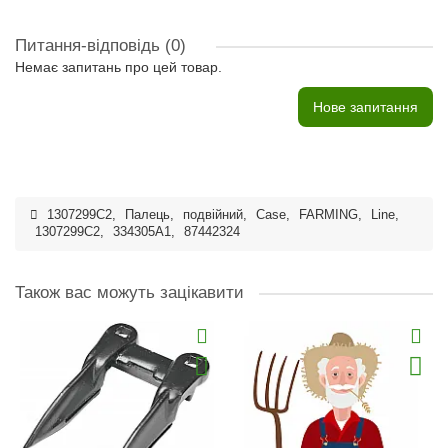
Питання-відповідь
(0)
Немає запитань про цей товар.
Нове запитання
1307299C2
,
Палець
,
подвійний
,
Case
,
FARMING
,
Line
,
1307299C2
,
334305A1
,
87442324
Також вас можуть зацікавити