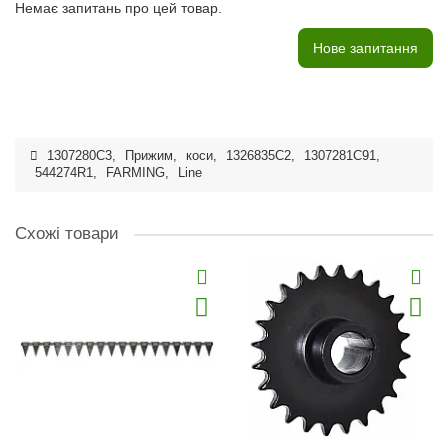
Немає запитань про цей товар.
Нове запитання
1307280C3
,
Прижим
,
коси
,
1326835C2
,
1307281C91
,
544274R1
,
FARMING
,
Line
Схожі товари