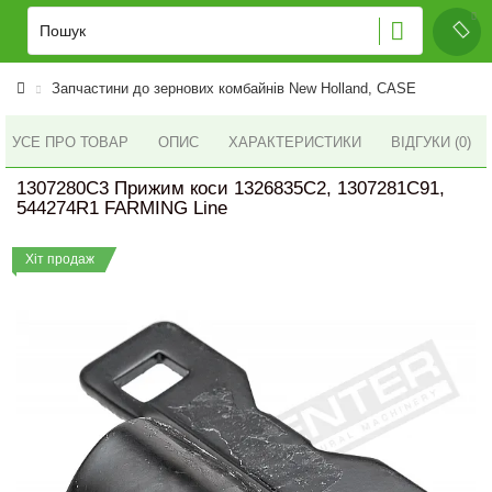
Запчастини до зернових комбайнів New Holland, CASE
УСЕ ПРО ТОВАР
ОПИС
ХАРАКТЕРИСТИКИ
ВІДГУКИ (0)
1307280C3 Прижим коси 1326835C2, 1307281C91,
544274R1 FARMING Line
Хіт продаж