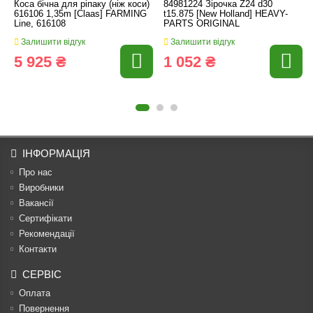
Коса бічна для ріпаку (ніж коси)
84981224 Зірочка Z24 d30
616106 1,35m [Claas] FARMING
t15.875 [New Holland] HEAVY-
Line, 616108
PARTS ORIGINAL
Залишити відгук
Залишити відгук
5 925 ₴
1 052 ₴
ІНФОРМАЦІЯ
Про нас
Виробники
Вакансії
Сертифікати
Рекомендації
Контакти
СЕРВІС
Оплата
Повернення