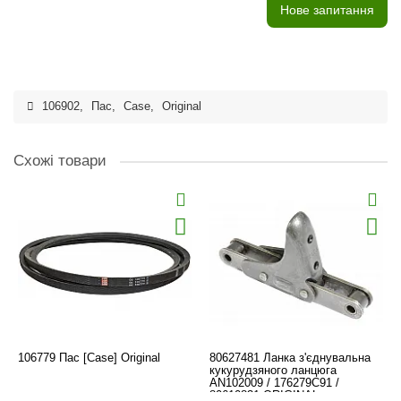
Нове запитання
106902
,
Пас
,
Case
,
Original
Схожі товари
106779 Пас [Case] Original
80627481 Ланка з'єднувальна
кукурудзяного ланцюга
AN102009 / 176279C91 /
80610831 ORIGINAL