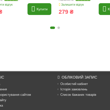
ти відгук
Залишити відгук
Купити
К
₴
279 ₴
ІС
ОБЛІКОВИЙ ЗАПИС
а
Особистий кабінет
ення
Історія замовлень
користування сайтом
Список бажаних товарів
айту
ка