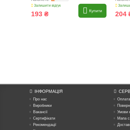
Залишити відгук
Залиши
Купити
193 ₴
204 
ІНФОРМАЦІЯ
СЕРВ
Про нас
Оплат
Виробники
Поверн
Вакансії
Умови 
Сертифікати
Мапа с
Рекомендації
Достав