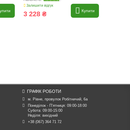
Залишити відгук
Залишити ві
упити
Купити
3 228 ₴
2 369 
ГРАФІК РОБОТИ
м. Рівне, провулок Робітничий, 6а
Понеділок - П’ятниця: 09:00-18:00

Субота: 09:00-15:00

Неділя: вихідний
+38 (067) 364 71 72