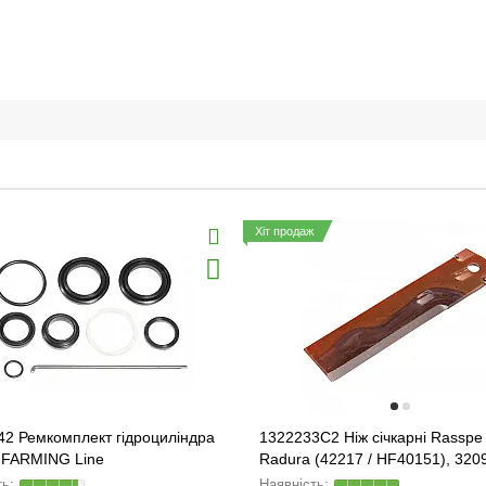
Хіт продаж
42 Ремкомплект гідроциліндра
1322233C2 Ніж січкарні Rasspe 
 FARMING Line
Radura (42217 / HF40151), 320
84019614, D49005700/ HF4015