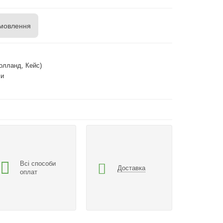
мовлення
олланд, Кейс)
си
Всі способи
Доставка
оплат