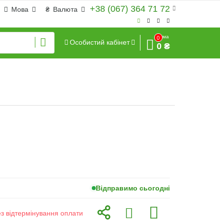
+38 (067) 364 71 72
Мова
₴
Валюта
Сума
0
Особистий кабінет
0 ₴
Відправимо сьогодні
ез відтермінування оплати