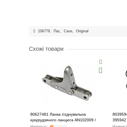
106779
,
Пас
,
Case
,
Original
Схожі товари
80627481 Ланка з'єднувальна
803959
кукурудзяного ланцюга AN102009 /
395942
176279C91 / 80610831 ORIGINAL