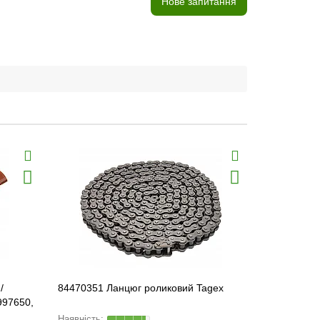
Нове запитання
/
84470351 Ланцюг роликовий Tagex
84168065 Л
997650,
[New Hollan
1.01