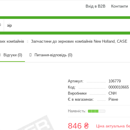
Вхід в B2B
Контакти
вих комбайнів
Запчастини до зернових комбайнів New Holland, CASE
Відгуки (0)
Питання-відповідь
(0)
Артикул:
106779
Код:
0000010665
Виробники
CNH
Є в магазинах:
Рівне
846 ₴
Ціна актуальна б