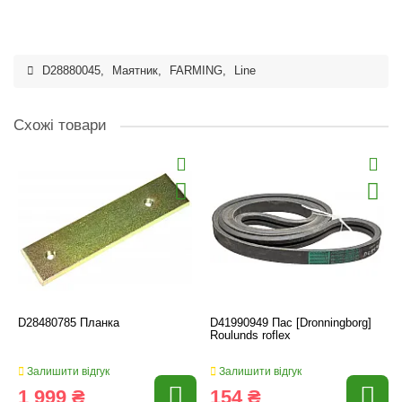
D28880045
,
Маятник
,
FARMING
,
Line
Схожі товари
D28480785 Планка
D41990949 Пас [Dronningborg]
Roulunds roflex
Залишити відгук
Залишити відгук
1 999 ₴
154 ₴