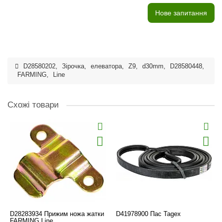
Нове запитання
D28580202
,
Зірочка
,
елеватора
,
Z9
,
d30mm
,
D28580448
,
FARMING
,
Line
Схожі товари
D28283934 Прижим ножа жатки
D41978900 Пас Tagex
FARMING Line