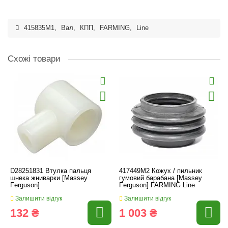
415835M1
,
Вал
,
КПП
,
FARMING
,
Line
Схожі товари
D28251831 Втулка пальця
417449М2 Кожух / пильник
шнека жниварки [Massey
гумовий барабана [Massey
Ferguson]
Ferguson] FARMING Line
Залишити відгук
Залишити відгук
132 ₴
1 003 ₴