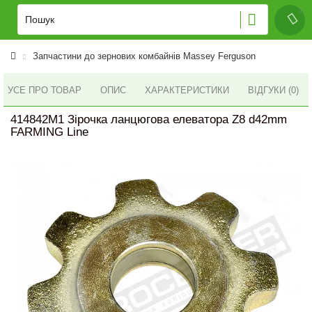
Запчастини до зернових комбайнів Massey Ferguson
УСЕ ПРО ТОВАР
ОПИС
ХАРАКТЕРИСТИКИ
ВІДГУКИ (0)
414842M1 Зірочка ланцюгова елеватора Z8 d42mm
FARMING Line