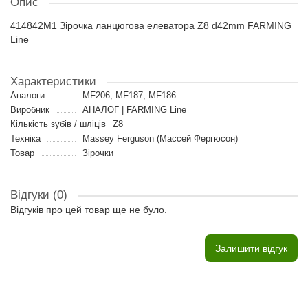
Опис
414842M1 Зірочка ланцюгова елеватора Z8 d42mm FARMING
Line
Характеристики
Аналоги
MF206, MF187, MF186
Виробник
АНАЛОГ | FARMING Line
Кількість зубів / шліців
Z8
Техніка
Massey Ferguson (Массей Фергюсон)
Товар
Зірочки
Відгуки (0)
Відгуків про цей товар ще не було.
Залишити відгук