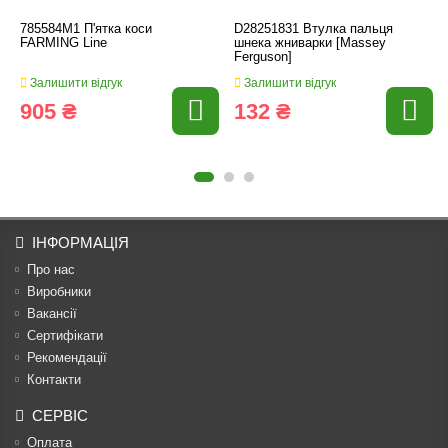
785584M1 П'ятка коси
D28251831 Втулка пальця
FARMING Line
шнека жниварки [Massey
Ferguson]
Залишити відгук
Залишити відгук
905 ₴
132 ₴
ІНФОРМАЦІЯ
Про нас
Виробники
Вакансії
Сертифікати
Рекомендації
Контакти
СЕРВІС
Оплата