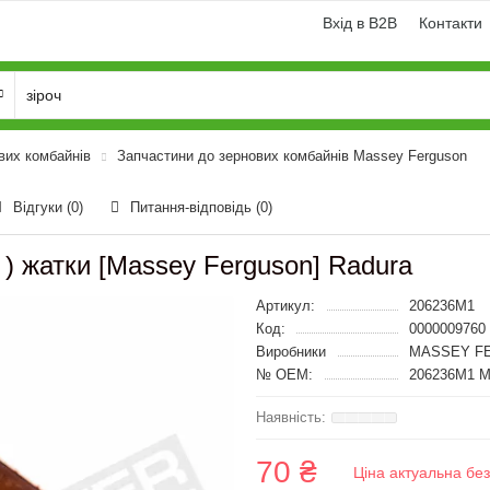
Вхід в B2B
Контакти
вих комбайнів
Запчастини до зернових комбайнів Massey Ferguson
Відгуки (0)
Питання-відповідь
(0)
) жатки [Massey Ferguson] Radura
Артикул:
206236M1
Код:
0000009760
Виробники
MASSEY FE
№ OEM:
206236M1 M
70 ₴
Ціна актуальна бе