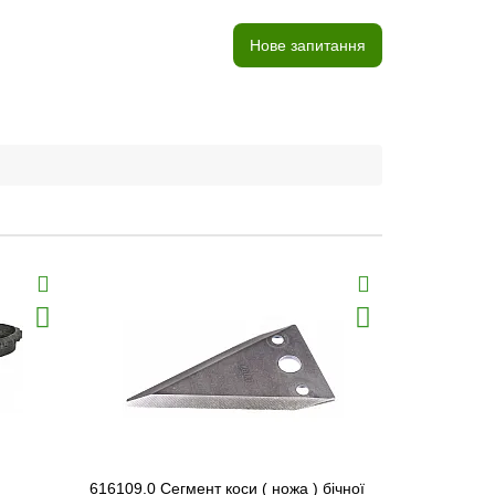
Нове запитання
616109.0 Сегмент коси ( ножа ) бічної
616105 Нап