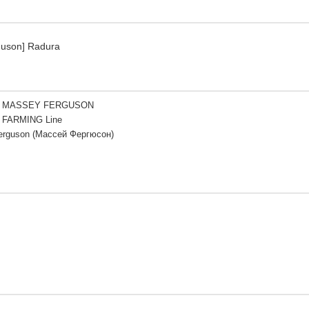
guson] Radura
1 MASSEY FERGUSON
 FARMING Line
erguson (Массей Фергюсон)