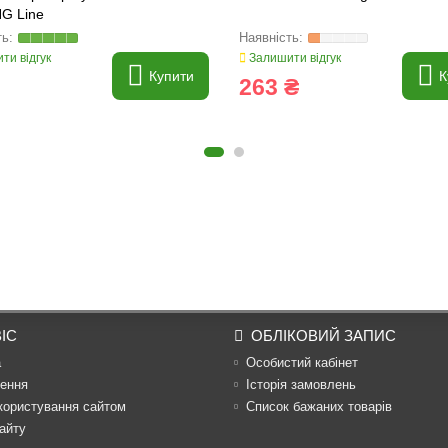
G Line
ти відгук
Залишити відгук
Купити
К
263 ₴
ІС
ОБЛІКОВИЙ ЗАПИС
а
Особистий кабінет
ення
Історія замовлень
користування сайтом
Список бажаних товарів
айту