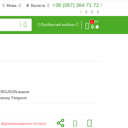
+38 (067) 364 71 72
Мова
₴
Валюта
Сума
0
Особистий кабінет
0 ₴
RGUSON-аналог
assey Ferguson
з відтермінування оплати