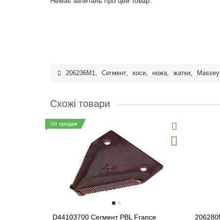
Немає запитань про цей товар.
206236M1
,
Сегмент
,
коси
,
ножа
,
жатки
,
Massey
Схожі товари
Хіт продаж
D44103700 Сегмент PBL France
206280