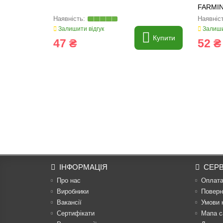
FARMIN
Залишити відгук
Залиши
Купити
47 ₴
52 ₴
ІНФОРМАЦІЯ
СЕРВ
Про нас
Оплат
Виробники
Поверн
Вакансії
Умови 
Сертифікати
Мапа с