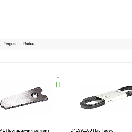
,
Ferguson
,
Radura
M1 Протиріжучий сегмент
D41991100 Пас Tagex