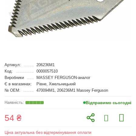
Артикул:
206236M1
Код:
0000057510
Виробники
MASSEY FERGUSON-аналог
Є в магазинах:
Рівне, Хмельницький
№ OEM:
470094M1, 206236M1 Massey Ferguson
Відправимо сьогодні
54 ₴
Ціна актуальна без відтермінування оплати