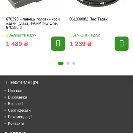
670395 Фланець головки коси
061009082 Пас Tagex
жатки [Claas] FARMING Line,
670395.3
Залишити відгук
Залишити відгук
1 489 ₴
1 239 ₴
ІНФОРМАЦІЯ
Про нас
Виробники
Вакансії
Сертифікати
Рекомендації
Контакти