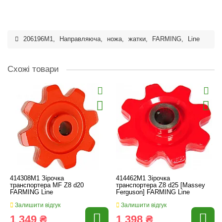
206196M1
,
Направляюча
,
ножа
,
жатки
,
FARMING
,
Line
Схожі товари
414308M1 Зірочка
414462M1 Зірочка
транспортера MF Z8 d20
транспортера Z8 d25 [Massey
FARMING Line
Ferguson] FARMING Line
Залишити відгук
Залишити відгук
1 349 ₴
1 398 ₴