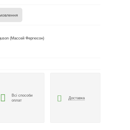
мовлення
guson (Массей Фергюсон)
Всі способи
Доставка
оплат