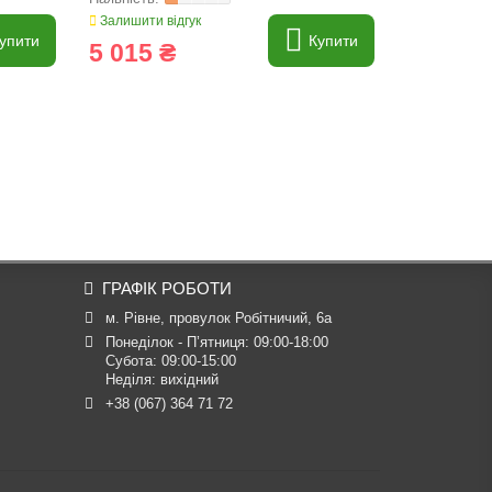
Залишити відгук
Залишити ві
упити
Купити
5 015 ₴
2 122 
ГРАФІК РОБОТИ
м. Рівне, провулок Робітничий, 6а
Понеділок - П’ятниця: 09:00-18:00

Субота: 09:00-15:00

Неділя: вихідний
+38 (067) 364 71 72