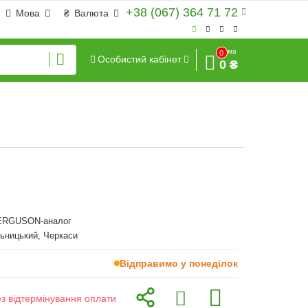
+38 (067) 364 71 72
Мова
₴
Валюта
Сума
0
Особистий кабінет
0 ₴
RGUSON-аналог
ьницький, Черкаси
Відправимо у понеділок
ез відтермінування оплати