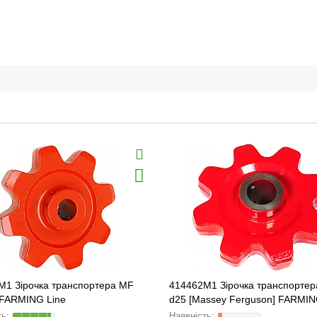
M1 Зірочка транспортера MF
414462M1 Зірочка транспортер
 FARMING Line
d25 [Massey Ferguson] FARMIN