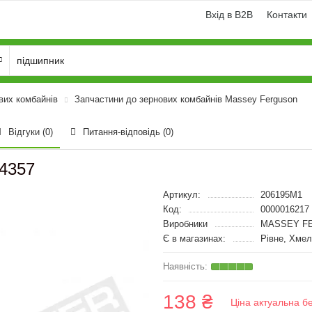
Вхід в B2B
Контакти
вих комбайнів
Запчастини до зернових комбайнів Massey Ferguson
Відгуки (0)
Питання-відповідь
(0)
4357
Артикул:
206195M1
Код:
0000016217
Виробники
MASSEY FE
Є в магазинах:
Рівне, Хмел
138 ₴
Ціна актуальна б