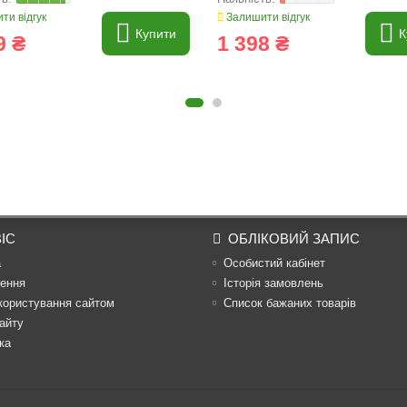
ти відгук
Залишити відгук
Купити
К
9 ₴
1 398 ₴
ІС
ОБЛІКОВИЙ ЗАПИС
а
Особистий кабінет
ення
Історія замовлень
користування сайтом
Список бажаних товарів
айту
ка