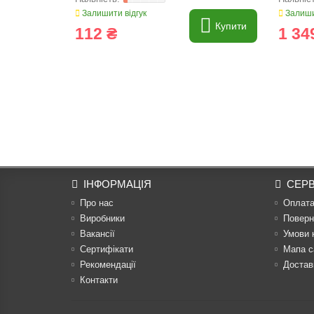
Залишити відгук
Залиши
Купити
112 ₴
1 34
ІНФОРМАЦІЯ
СЕРВ
Про нас
Оплат
Виробники
Поверн
Вакансії
Умови 
Сертифікати
Мапа с
Рекомендації
Достав
Контакти