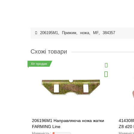
206195M1
,
Прижим
,
ножа
,
MF
,
384357
Схожі товари
Хіт продаж
206196M1 Направляюча ножа жатки
414308
FARMING Line
Z8 d20