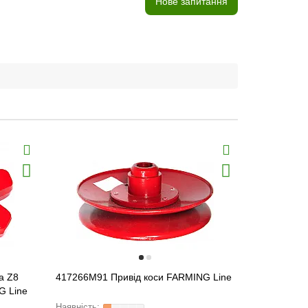
Нове запитання
а Z8
417266M91 Привід коси FARMING Line
417292M1 П
G Line
гайкою FAR