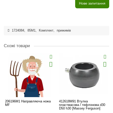
Нове запитання
1724084
,
85M1
,
Комплект
,
прижимів
Схожі товари
206196M1 Направляюча ножа
412618M91 Втулка
MF
пластмасова / тефлонова d30
D50 h30 [Massey Ferguson]