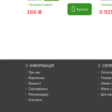
Залишити відгук
Залиши
Купити
166 ₴
5 92
ІНФОРМАЦІЯ
СЕРВ
Про нас
Оплат
Виробники
Поверн
Вакансії
Умови 
Сертифікати
Мапа с
Рекомендації
Достав
Контакти