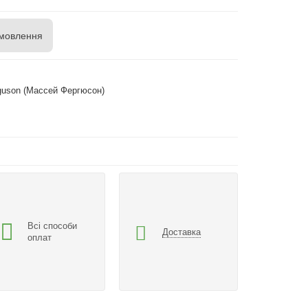
мовлення
guson (Массей Фергюсон)
Всі способи
Доставка
оплат