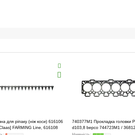
чна для ріпаку (ніж коси) 616106
740377М1 Прокладка головки P
Claas] FARMING Line, 616108
d103,8 bepco 744723М1 / 36812
740377M1 FARMING Line