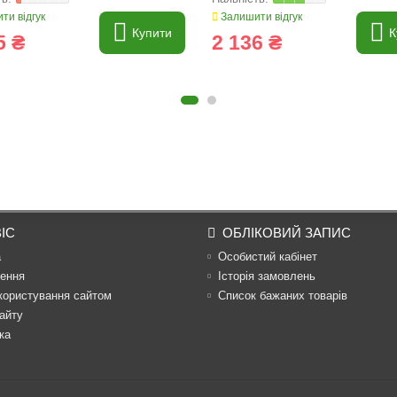
ти відгук
Залишити відгук
Купити
К
5 ₴
2 136 ₴
ІС
ОБЛІКОВИЙ ЗАПИС
а
Особистий кабінет
ення
Історія замовлень
користування сайтом
Список бажаних товарів
айту
ка