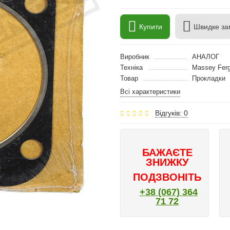
Купити
Швидке за
Виробник
АНАЛОГ
Техніка
Massey Fer
Товар
Прокладки
Всі характеристики
Відгуків: 0
БАЖАЄТЕ
ЗНИЖКУ
ПОДЗВОНІТЬ
+38 (067) 364
71 72