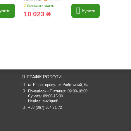
Залишити відгук
Залишити ві
упити
Купити
10 023 ₴
13 913
ГРАФІК РОБОТИ
м. Рівне, провулок Робітничий, 6а
Понеділок - П’ятниця: 09:00-18:00

Субота: 09:00-15:00

Неділя: вихідний
+38 (067) 364 71 72