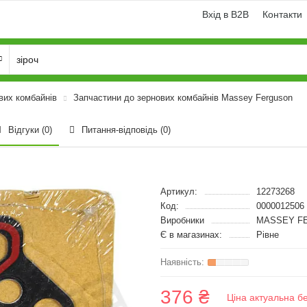
Вхід в B2B
Контакти
вих комбайнів
Запчастини до зернових комбайнів Massey Ferguson
Відгуки (0)
Питання-відповідь
(0)
Артикул:
12273268
Код:
0000012506
Виробники
MASSEY FE
Є в магазинах:
Рівне
376 ₴
Ціна актуальна б