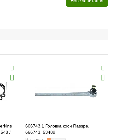
Нове запитання
erkins
666743.1 Головка коси Rasspe,
71406795 Т
548 /
666743, 53489
колосовий 