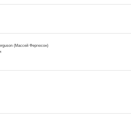
erguson (Массей Фергюсон)
и