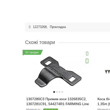
12273268
,
Прокладка
Схожі товари
Хіт продаж
1307280C3 Прижим коси 1326835C2,
Коса бі
1307281C91, 544274R1 FARMING Line
1,35m [