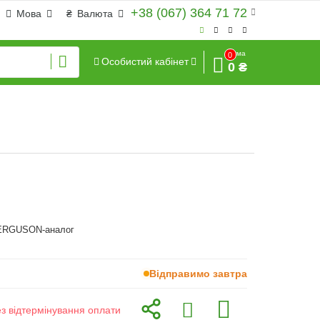
+38 (067) 364 71 72
Мова
₴
Валюта
Сума
0
Особистий кабінет
0 ₴
RGUSON-аналог
Відправимо завтра
ез відтермінування оплати