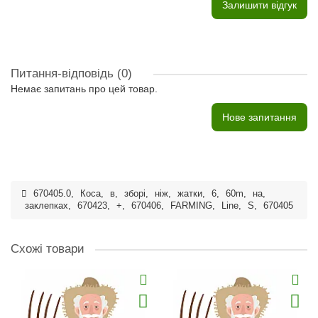
Залишити відгук
Питання-відповідь
(0)
Немає запитань про цей товар.
Нове запитання
670405.0
,
Коса
,
в
,
зборі
,
ніж
,
жатки
,
6
,
60m
,
на
,
заклепках
,
670423
,
+
,
670406
,
FARMING
,
Line
,
S
,
670405
Схожі товари