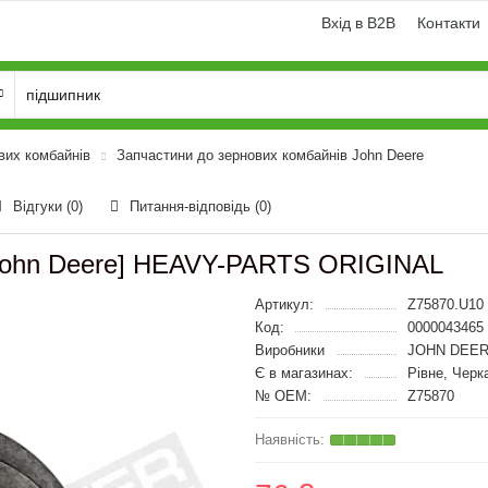
Вхід в B2B
Контакти
вих комбайнів
Запчастини до зернових комбайнів John Deere
Відгуки (0)
Питання-відповідь
(0)
[John Deere] HEAVY-PARTS ORIGINAL
Артикул:
Z75870.U10
Код:
0000043465
Виробники
JOHN DEER
Є в магазинах:
Рівне, Черк
№ OEM:
Z75870