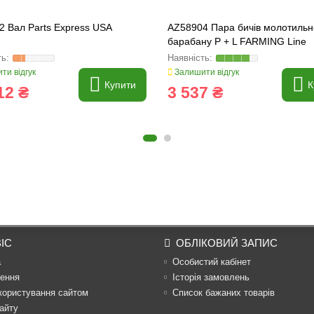
 Вал Parts Express USA
AZ58904 Пара бичів молотильн
барабану P + L FARMING Line
ти відгук
Залишити відгук
Купити
К
12 ₴
3 537 ₴
ІС
ОБЛІКОВИЙ ЗАПИС
а
Особистий кабінет
ення
Історія замовлень
користування сайтом
Список бажаних товарів
айту