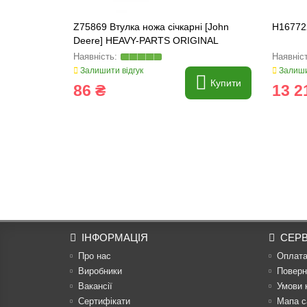
Z75869 Втулка ножа січкарні [John
H167722
Deere] HEAVY-PARTS ORIGINAL
Залишити відгук
Залиши
Купити
86 ₴
13 2
ІНФОРМАЦІЯ
СЕРВ
Про нас
Оплат
Виробники
Поверн
Вакансії
Умови 
Сертифікати
Мапа с