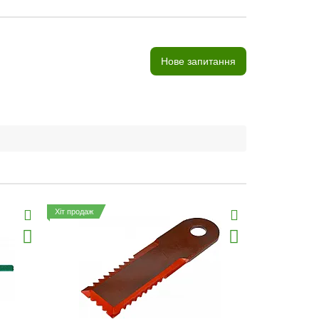
Нове запитання
Хіт продаж