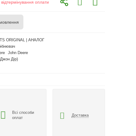
з відтермінування оплати
мовлення
TS ORIGINAL | АНАЛОГ
ібнювач
ere
John Deere
(Джон Дір)
Всі способи
Доставка
оплат