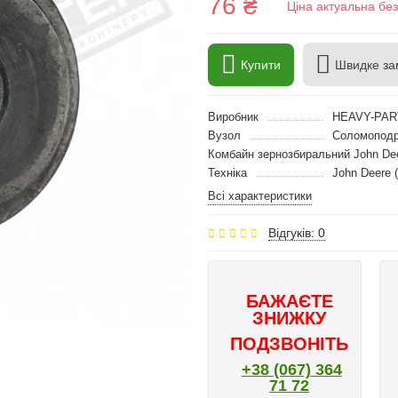
76 ₴
Ціна актуальна бе
Купити
Швидке за
Виробник
HEAVY-PAR
Вузол
Соломоподр
Комбайн зернозбиральний John De
Техніка
John Deere 
Всі характеристики
Відгуків: 0
БАЖАЄТЕ
ЗНИЖКУ
ПОДЗВОНІТЬ
+38 (067) 364
71 72