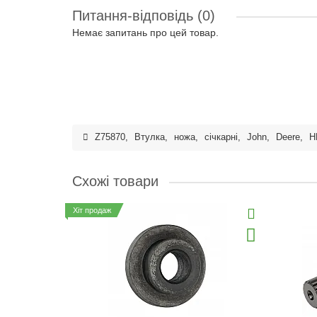
Питання-відповідь
(0)
Немає запитань про цей товар.
Z75870
,
Втулка
,
ножа
,
січкарні
,
John
,
Deere
,
H
Схожі товари
Хіт продаж