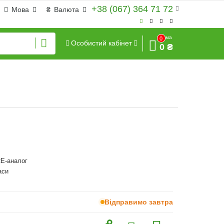
+38 (067) 364 71 72
Мова
₴
Валюта
Сума
0
Особистий кабінет
0 ₴
E-аналог
аси
Відправимо завтра