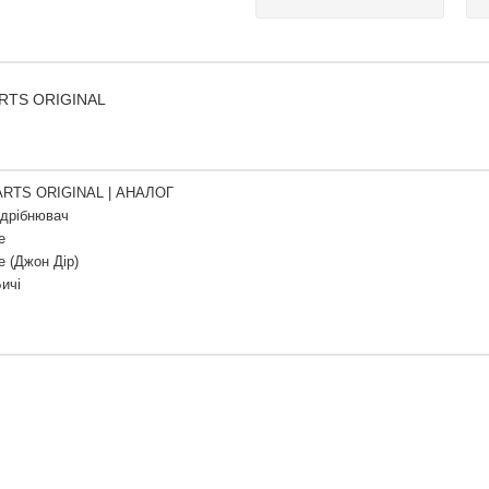
PARTS ORIGINAL
RTS ORIGINAL | АНАЛОГ
дрібнювач
e
e (Джон Дір)
Бичі