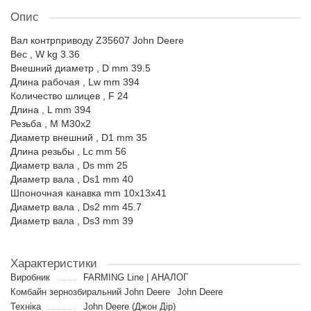
Опис
Вал контрприводу Z35607 John Deere
Вес , W kg 3.36
Внешний диаметр , D mm 39.5
Длина рабочая , Lw mm 394
Количество шлицев , F 24
Длина , L mm 394
Резьба , M М30х2
Диаметр внешний , D1 mm 35
Длина резьбы , Lc mm 56
Диаметр вала , Ds mm 25
Диаметр вала , Ds1 mm 40
Шпоночная канавка mm 10х13х41
Диаметр вала , Ds2 mm 45.7
Диаметр вала , Ds3 mm 39
Характеристики
Виробник
FARMING Line | АНАЛОГ
Комбайн зернозбиральний John Deere
John Deere
Техніка
John Deere (Джон Дір)