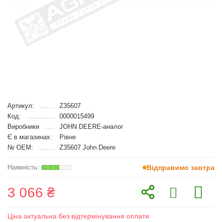
Артикул:
Z35607
Код:
0000015499
Виробники
JOHN DEERE-аналог
Є в магазинах:
Рівне
№ OEM:
Z35607 John Deere
Відправимо завтра
3 066 ₴
Ціна актуальна без відтермінування оплати