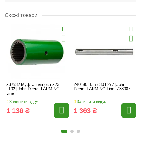
Схожі товари
Z37932 Муфта шліцева Z23
Z40190 Вал d30 L277 [John
L102 [John Deere] FARMING
Deere] FARMING Line, Z38087
Line
Залишити відгук
Залишити відгук
1 136 ₴
1 363 ₴