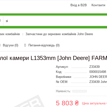
Вхід в B2B
Контакти
вих комбайнів
Запчастини до зернових комбайнів John Deere
Відгуки (0)
Питання-відповідь
(0)
илої камери L1353mm [John Deere] FARM
Артикул:
Z33439
Код:
0000015498
Виробники
JOHN DEER
№ OEM:
Z33439 John
5 803 ₴
Ціна актуальна 