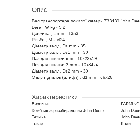
Опис
Вал транспортера похилої камери Z33439 John Dee
Вага , W kg - 9.2
Довжина , L mm - 1353
Різьба , M - M24
Діаметр валу , Ds mm - 35
Діаметр валу , Ds1 mm - 30
Паз для шпонки mm - 10x22x19
Паз для шпонки 2 mm - 10x84x4
Діаметр валу , Ds2 mm - 30
Отвір під кілок (штифт) , d1 mm - d6x25
Характеристики
Виробник
FARMING 
Комбайн зернозбиральний John Deere
John Deer
Техніка
John Deer
Товар
Вали