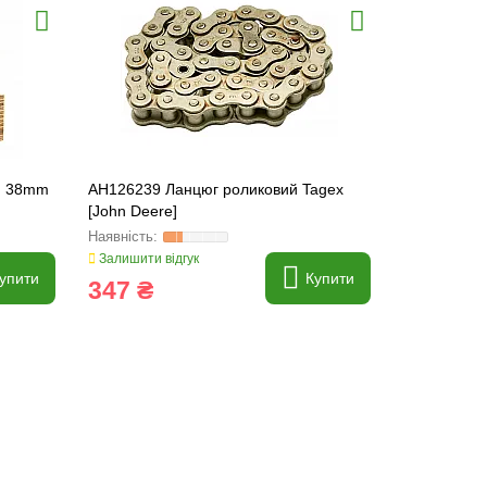
й 38mm
AH126239 Ланцюг роликовий Tagex
10831.00 Го
[John Deere]
420004102 
Line
Залишити відгук
Залишити ві
упити
Купити
347 ₴
1 090 