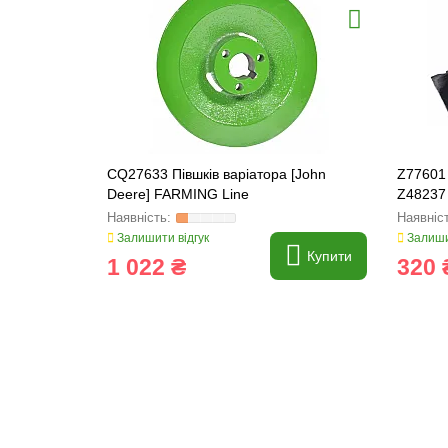
CQ27633 Півшків варіатора [John
Z77601 
Deere] FARMING Line
Z48237 
8983396
Залишити відгук
Залиши
Купити
1 022 ₴
320 