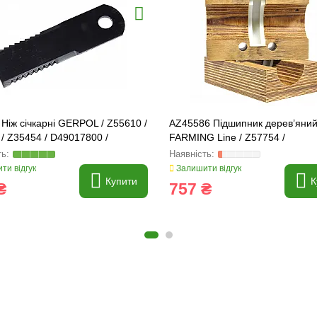
Ніж січкарні GERPOL / Z55610 /
AZ45586 Підшипник дерев’яни
/ Z35454 / D49017800 /
FARMING Line / Z57754 /
6 / 322326450 /
ти відгук
Залишити відгук
Купити
К
₴
757 ₴