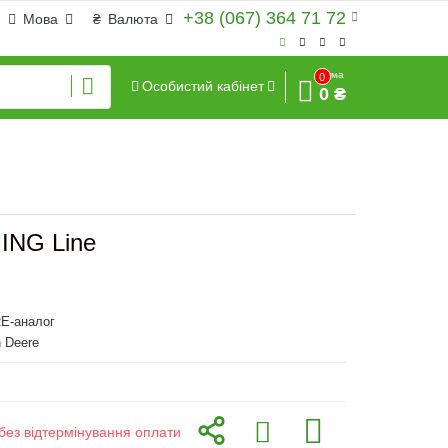
+38 (067) 364 71 72
Мова
₴
Валюта
Сума
0
Особистий кабінет
0 ₴
ING Line
E-аналог
 Deere
без відтермінування оплати