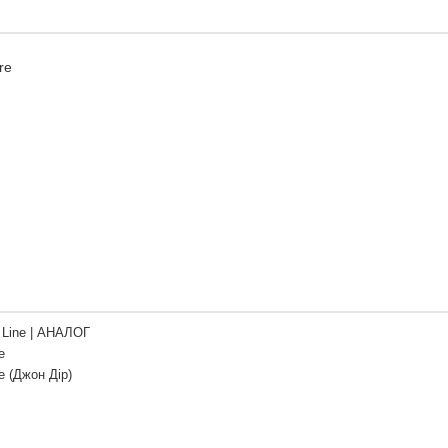
re
Line | АНАЛОГ
e
e (Джон Дір)