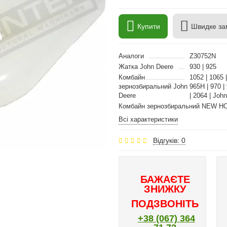
Купити
Швидке за
Аналоги
Z30752N
Жатка John Deere
930 | 925
Комбайн
1052 | 1065 |
зернозбиральний John
965H | 970 | 
Deere
| 2064 | Joh
Комбайн зернозбиральний NEW H
Всі характеристики
Відгуків: 0
БАЖАЄТЕ
ЗНИЖКУ
ПОДЗВОНІТЬ
+38 (067) 364