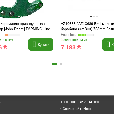
 Коромисло приводу ножа /
AZ10688 / AZ10689 Бичі молот
ир [John Deere] FARMING Line
барабана (к-т 8шт) 758mm 3отв
Deere
ти відгук
Залишити відгук
Купити
К
6 ₴
7 183 ₴
ІС
ОБЛІКОВИЙ ЗАПИС
а
Особистий кабінет