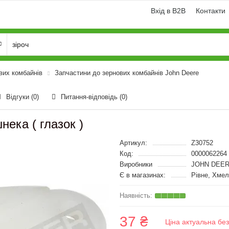
Вхід в B2B
Контакти
вих комбайнів
Запчастини до зернових комбайнів John Deere
Відгуки (0)
Питання-відповідь
(0)
ека ( глазок )
Артикул:
Z30752
Код:
0000062264
Виробники
JOHN DEER
Є в магазинах:
Рівне, Хмел
37 ₴
Ціна актуальна бе