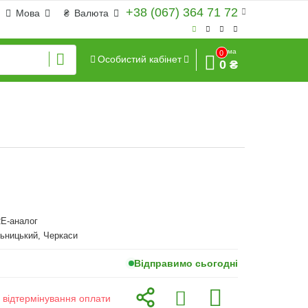
+38 (067) 364 71 72
Мова
₴
Валюта
Сума
0
Особистий кабінет
0 ₴
E-аналог
ьницький, Черкаси
Відправимо сьогодні
з відтермінування оплати