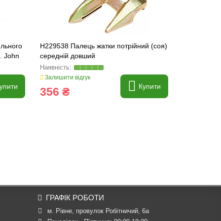
ильного
H229538 Палець жатки потрійний (соя)
AH205909 К
. John
середній довший
4L+4R [Joh
Залишити відгук
Залишити ві
упити
Купити
356 ₴
2 232 
ГРАФІК РОБОТИ
м. Рівне, провулок Робітничий, 6а