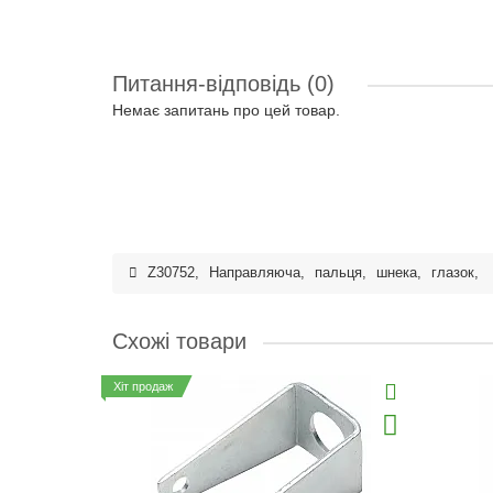
Питання-відповідь
(0)
Немає запитань про цей товар.
Z30752
,
Направляюча
,
пальця
,
шнека
,
глазок
,
Схожі товари
Хіт продаж