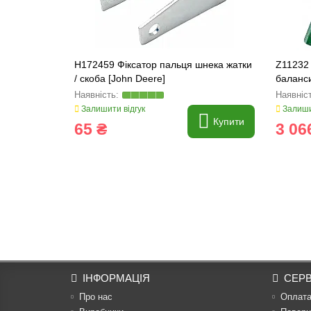
H172459 Фіксатор пальця шнека жатки
Z11232
/ скоба [John Deere]
баланс
Залишити відгук
Залиши
Купити
65 ₴
3 06
ІНФОРМАЦІЯ
СЕРВ
Про нас
Оплат