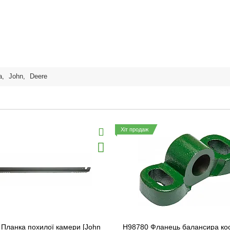
а
,
John
,
Deere
Хіт продаж
Планка похилої камери [John
H98780 Фланець балансира ко