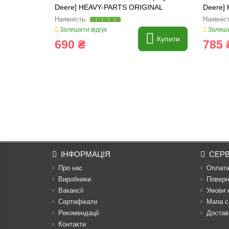
Deere] HEAVY-PARTS ORIGINAL
Deere]
Залишити відгук
Залиши
Купити
690 ₴
785 
ІНФОРМАЦІЯ
СЕРВ
Про нас
Оплат
Виробники
Поверн
Вакансії
Умови 
Сертифікати
Мапа с
Рекомендації
Достав
Контакти