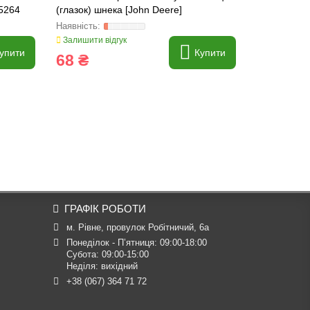
55264
(глазок) шнека [John Deere]
Deere], 352
Залишити відгук
Залишити ві
упити
Купити
68 ₴
125 ₴
ГРАФІК РОБОТИ
м. Рівне, провулок Робітничий, 6а
Понеділок - П’ятниця: 09:00-18:00

Субота: 09:00-15:00

Неділя: вихідний
+38 (067) 364 71 72