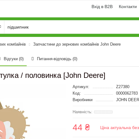
Вхід в B2B
Контакти
вих комбайнів
Запчастини до зернових комбайнів John Deere
Відгуки (0)
Питання-відповідь
(0)
тулка / половинка [John Deere]
Артикул:
Z27380
Код:
0000062783
Виробники
JOHN DEER
44 ₴
Ціна актуальна бе