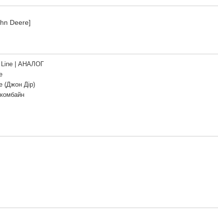
ohn Deere]
Line | АНАЛОГ
e
e (Джон Дір)
 комбайн