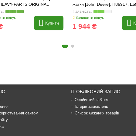
 HEAVY-PARTS ORIGINAL
жатки [John Deere], H86917, E
ти відгук
Залишити відгук
Купити
К
₴
1 944 ₴
ІС
ОБЛІКОВИЙ ЗАПИС
а
Особистий кабінет
ення
Історія замовлень
користування сайтом
Список бажаних товарів
айту
ка