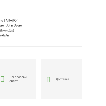
ne | АНАЛОГ
ere
John Deere
(Джон Дір)
омбайн
Всі способи
Доставка
оплат