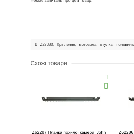
Немає запитань про цей товар.
Z27380
,
Кріплення
,
мотовила
,
втулка
,
половинк
Схожі товари
Z62287 Планка похилої камери [John
Z62286 