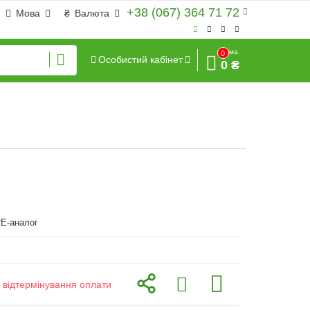
+38 (067) 364 71 72
Мова
₴
Валюта
Сума
0
Особистий кабінет
0 ₴
E-аналог
з відтермінування оплати