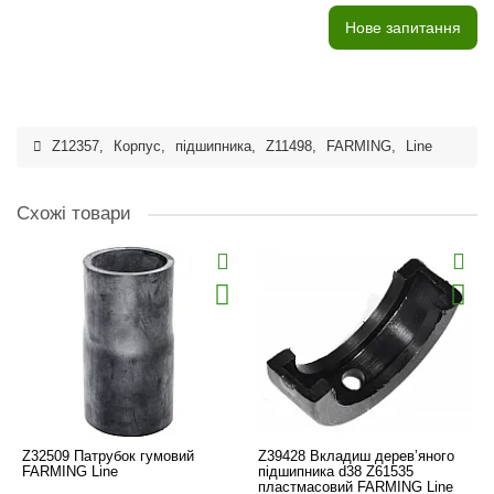
Нове запитання
Z12357
,
Корпус
,
підшипника
,
Z11498
,
FARMING
,
Line
Схожі товари
Z32509 Патрубок гумовий
Z39428 Вкладиш дерев’яного
FARMING Line
підшипника d38 Z61535
пластмасовий FARMING Line