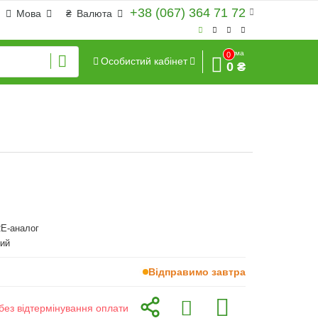
+38 (067) 364 71 72
Мова
₴
Валюта
Сума
0
Особистий кабінет
0 ₴
E-аналог
ий
Відправимо завтра
без відтермінування оплати