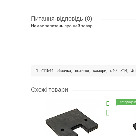
Питання-відповідь
(0)
Немає запитань про цей товар.
Z11544
,
Зірочка
,
похилої
,
камери
,
d40
,
Z14
,
Jo
Схожі товари
Хіт продаж