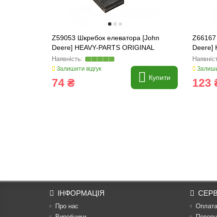
Z59053 Шкребок елеватора [John
Z66167
Deere] HEAVY-PARTS ORIGINAL
Deere]
Залишити відгук
Залиши
Купити
74 ₴
123 
ІНФОРМАЦІЯ
СЕРВ
Про нас
Оплат
Виробники
Поверн