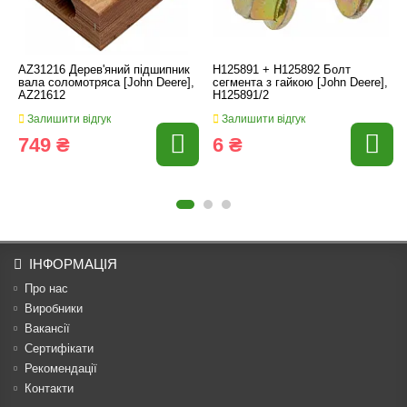
AZ31216 Дерев'яний підшипник
H125891 + H125892 Болт
вала соломотряса [John Deere],
сегмента з гайкою [John Deere],
AZ21612
H125891/2
Залишити відгук
Залишити відгук
749 ₴
6 ₴
ІНФОРМАЦІЯ
Про нас
Виробники
Вакансії
Сертифікати
Рекомендації
Контакти