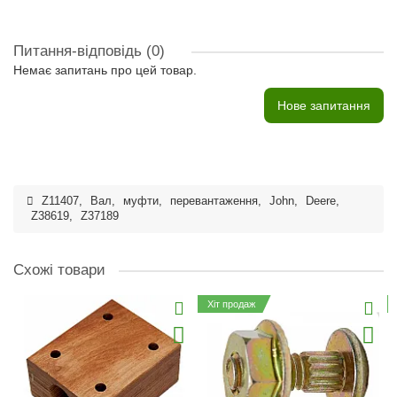
Питання-відповідь
(0)
Немає запитань про цей товар.
Нове запитання
Z11407
,
Вал
,
муфти
,
перевантаження
,
John
,
Deere
,
Z38619
,
Z37189
Схожі товари
Хіт продаж