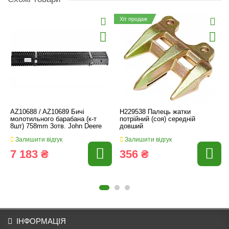
Хіт продаж
AZ10688 / AZ10689 Бичі
H229538 Палець жатки
молотильного барабана (к-т
потрійний (соя) середній
8шт) 758mm 3отв. John Deere
довший
Залишити відгук
Залишити відгук
7 183 ₴
356 ₴
ІНФОРМАЦІЯ