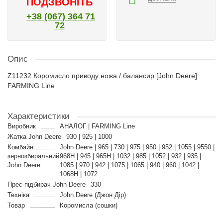
ПОДЗВОНІТЬ
+38 (067) 364 71
72
Опис
Z11232 Коромисло приводу ножа / балансир [John Deere]
FARMING Line
Характеристики
Виробник
АНАЛОГ | FARMING Line
Жатка John Deere
930 | 925 | 1000
Комбайн
John Deere | 965 | 730 | 975 | 950 | 952 | 1055 | 9550 |
зернозбиральний
968H | 945 | 965H | 1032 | 985 | 1052 | 932 | 935 |
John Deere
1085 | 970 | 942 | 1075 | 1065 | 940 | 960 | 1042 |
1068H | 1072
Прес-підбирач John Deere
330
Техніка
John Deere (Джон Дір)
Товар
Коромисла (сошки)