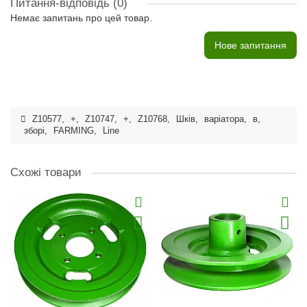
Питання-відповідь
(0)
Немає запитань про цей товар.
Нове запитання
Z10577
,
+
,
Z10747
,
+
,
Z10768
,
Шків
,
варіатора
,
в
,
зборі
,
FARMING
,
Line
Схожі товари