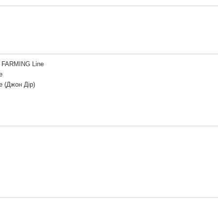
 FARMING Line
e
e (Джон Дір)