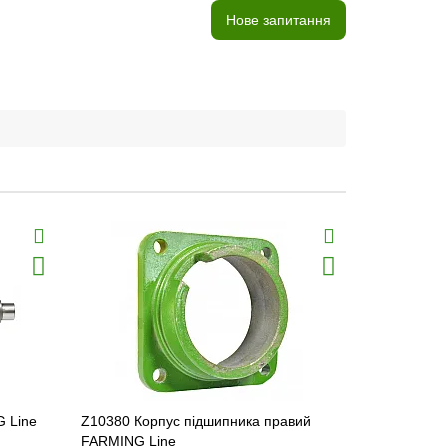
Нове запитання
 Line
Z10380 Корпус підшипника правий
Z11184 Муф
FARMING Line
FARMING Li