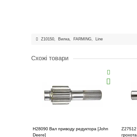
Z10150
,
Вилка
,
FARMING
,
Line
Схожі товари
H28090 Вал приводу редуктора [John
Z27512
Deere]
грохот