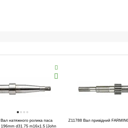
 Вал натяжного ролика паса
Z11788 Вал привідний FARMING
а 196mm d31.75 m16x1.5 [John