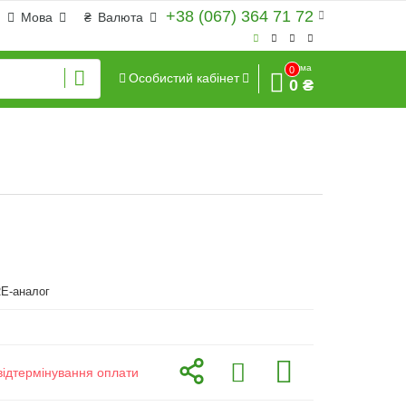
+38 (067) 364 71 72
Мова
₴
Валюта
Сума
0
Особистий кабінет
0 ₴
E-аналог
відтермінування оплати