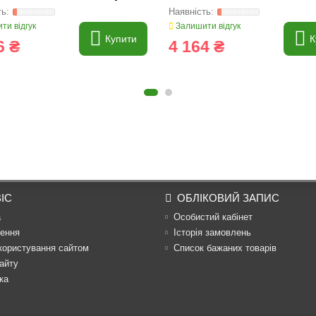
ти відгук
Залишити відгук
Купити
К
6 ₴
4 164 ₴
ІС
ОБЛІКОВИЙ ЗАПИС
а
Особистий кабінет
ення
Історія замовлень
користування сайтом
Список бажаних товарів
айту
ка