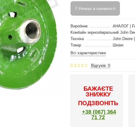
Немає в наявності
Виробник
АНАЛОГ | F
Комбайн зернозбиральний John De
Техніка
John Deere 
Товар
Шківи
Всі характеристики
Відгуків: 0
БАЖАЄТЕ
ЗНИЖКУ
ПОДЗВОНІТЬ
+38 (067) 364
71 72