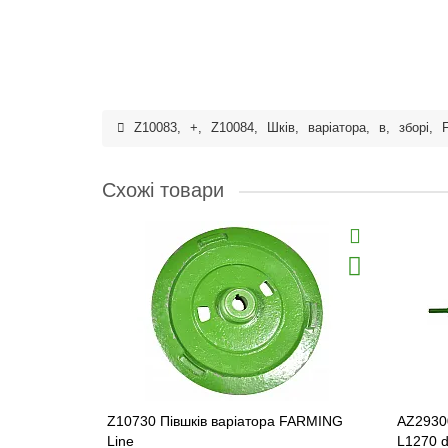
Z10083
,
+
,
Z10084
,
Шків
,
варіатора
,
в
,
зборі
,
Схожі товари
Z10730 Півшків варіатора FARMING
AZ29300
Line
L1270 d