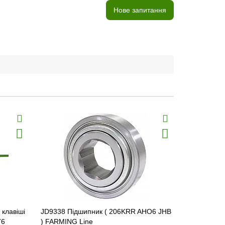
Нове запитання
клавіші
JD9338 Підшипник ( 206KRR AHO6 JHB
Z10955 Зір
76
) FARMING Line
[John Deer