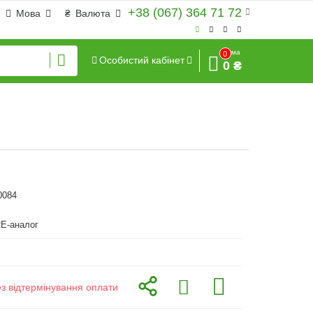
+38 (067) 364 71 72
Мова
₴
Валюта
Сума
0
Особистий кабінет
0 ₴
0084
E-аналог
ез відтермінування оплати