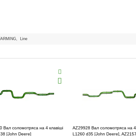
FARMING
,
Line
 Вал соломотряса на 4 клавіші
AZ29928 Вал соломотряса на 4 
38 [John Deere]
L1260 d35 [John Deere], AZ215