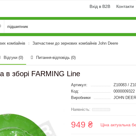
Вхід в B2B
Контакти
вих комбайнів
Запчастини до зернових комбайнів John Deere
Відгуки (0)
Питання-відповідь
(0)
ра в зборі FARMING Line
Артикул:
Z10083 / Z1
Код:
0000009322
Виробники
JOHN DEER
949 ₴
Ціна актуальна б