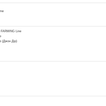
ine
 FARMING Line
e
e (Джон Дір)