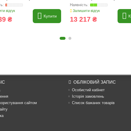
ти відгук
Залишити відгук
Купити
К
39 ₴
13 217 ₴
ІС
ОБЛІКОВИЙ ЗАПИС
а
Особистий кабінет
ення
Історія замовлень
користування сайтом
Список бажаних товарів
айту
ка