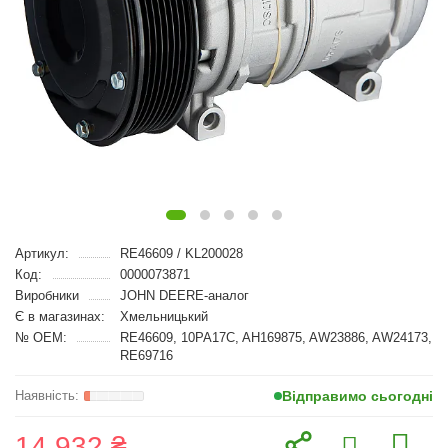
Артикул:
RE46609 / KL200028
Код:
0000073871
Виробники
JOHN DEERE-аналог
Є в магазинах:
Хмельницький
№ OEM:
RE46609, 10PA17C, AH169875, AW23886, AW24173,
RE69716
Відправимо сьогодні
14 932 ₴