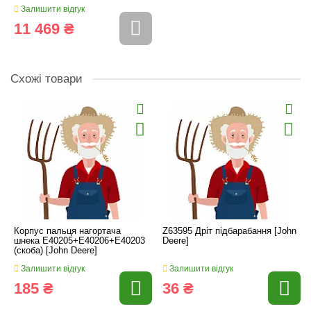
Залишити відгук
11 469 ₴
Схожі товари
Корпус пальця нагортача
Z63595 Дріт підбарабання [John
шнека E40205+E40206+E40203
Deere]
(скоба) [John Deere]
Залишити відгук
Залишити відгук
185 ₴
36 ₴