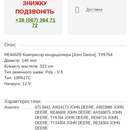
ЗНИЖКУ
Доставка
ПОДЗВОНІТЬ
+38 (067) 364 71
72
Опис
RE46609 Компресор кондиціонера [John Deere], TY6764
Діаметр: 146 mm
Кількість мастила: 322 cm
Тип ремінного шківа: Poly - V 8
Тип: 10PA17C
Напруга: 12 V
Характеристики
Аналоги
471-0441, AW24173 JOHN DEERE, AW23886 JOHN
DEERE, RE46609 JOHN DEERE, AH169875 JOHN
DEERE, TY6764 JOHN DEERE, RE69716 JOHN
DEERE, TY24304 JOHN DEERE, RE24304 JOHN
DEERE