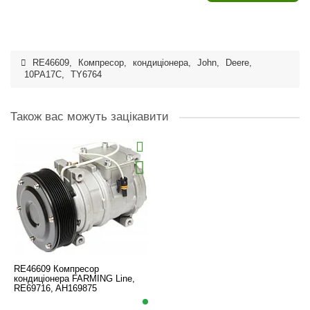
RE46609
,
Компресор
,
кондиціонера
,
John
,
Deere
,
10PA17C
,
TY6764
Також вас можуть зацікавити
RE46609 Компресор
кондиціонера FARMING Line,
RE69716, AH169875