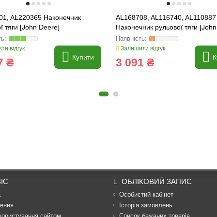
01, AL220365 Наконечник
AL168708, AL116740, AL110887
ї тяги [John Deere]
Наконечник рульової тяги [John
ти відгук
Залишити відгук
Купити
К
7 ₴
3 091 ₴
ІС
ОБЛІКОВИЙ ЗАПИС
а
Особистий кабінет
ення
Історія замовлень
користування сайтом
Список бажаних товарів