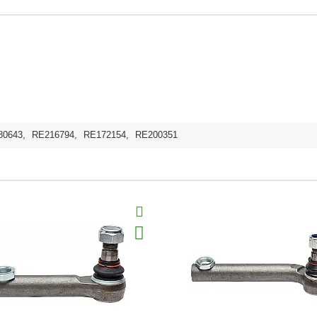
80643
,
RE216794
,
RE172154
,
RE200351