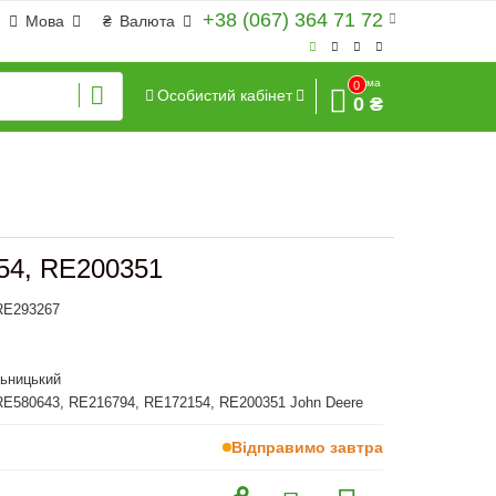
+38 (067) 364 71 72
Мова
₴
Валюта
Сума
0
Особистий кабінет
0 ₴
54, RE200351
 RE293267
льницький
RE580643, RE216794, RE172154, RE200351 John Deere
Відправимо завтра