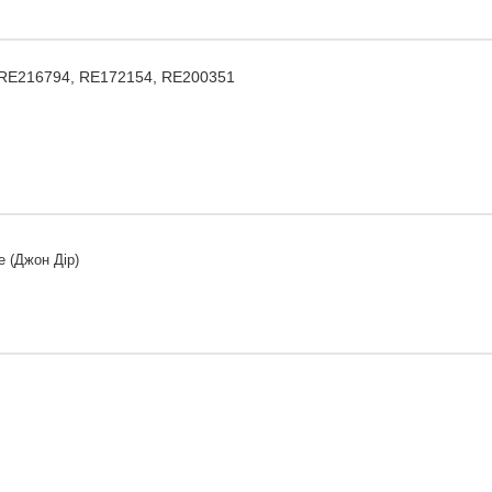
 RE216794, RE172154, RE200351
e (Джон Дір)