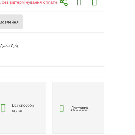
а без відтермінування оплати
мовлення
(Джон Дір)
Всі способи
Доставка
оплат