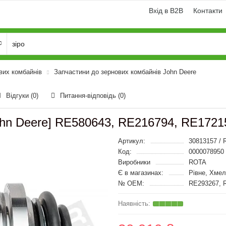
Вхід в B2B
Контакти
вих комбайнів
Запчастини до зернових комбайнів John Deere
Відгуки (0)
Питання-відповідь
(0)
ohn Deere] RE580643, RE216794, RE1721
Артикул:
30813157 /
Код:
0000078950
Виробники
ROTA
Є в магазинах:
Рівне, Хме
№ OEM:
RE293267, 