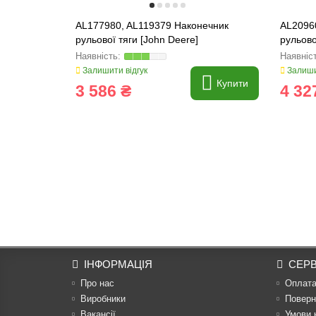
AL177980, AL119379 Наконечник
AL2096
рульової тяги [John Deere]
рульово
Залишити відгук
Залиши
Купити
3 586 ₴
4 32
ІНФОРМАЦІЯ
СЕРВ
Про нас
Оплат
Виробники
Поверн
Вакансії
Умови 