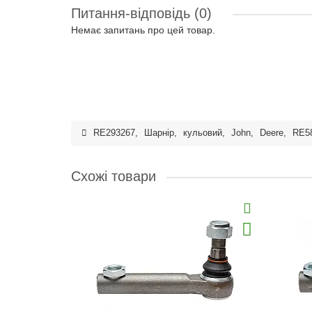
Питання-відповідь
(0)
Немає запитань про цей товар.
RE293267
,
Шарнір
,
кульовий
,
John
,
Deere
,
RE5
Схожі товари