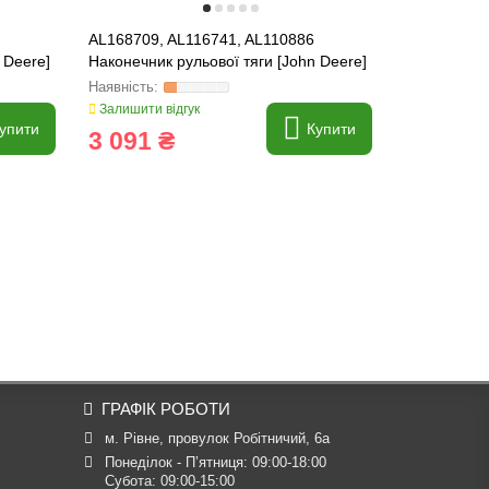
AL168709, AL116741, AL110886
RE214056, 
 Deere]
Наконечник рульової тяги [John Deere]
[John Deere
Залишити відгук
Залишити ві
упити
Купити
3 091 ₴
4 327 
ГРАФІК РОБОТИ
м. Рівне, провулок Робітничий, 6а
Понеділок - П’ятниця: 09:00-18:00

Субота: 09:00-15:00
