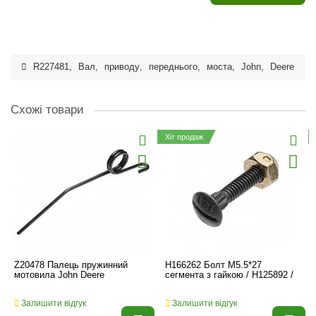
R227481
,
Вал
,
приводу
,
переднього
,
моста
,
John
,
Deere
Схожі товари
Хіт продаж
Z20478 Палець пружинний
H166262 Болт M5.5*27
мотовила John Deere
сегмента з гайкою / H125892 /
Залишити відгук
Залишити відгук