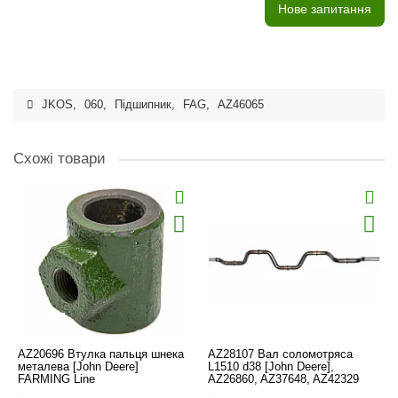
Нове запитання
JKOS
,
060
,
Підшипник
,
FAG
,
AZ46065
Схожі товари
AZ20696 Втулка пальця шнека
AZ28107 Вал соломотряса
металева [John Deere]
L1510 d38 [John Deere],
FARMING Line
AZ26860, AZ37648, AZ42329