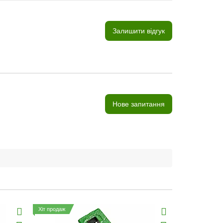
Залишити відгук
Нове запитання
Хіт продаж
Хіт продаж