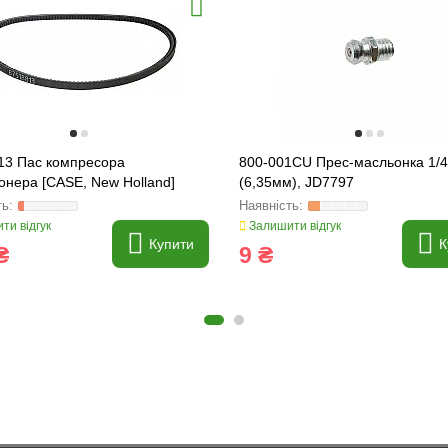
13 Пас компресора
800-001CU Прес-масльонка 1/4
онера [CASE, New Holland]
(6,35мм), JD7797
ти відгук
Залишити відгук
Купити
К
₴
9 ₴