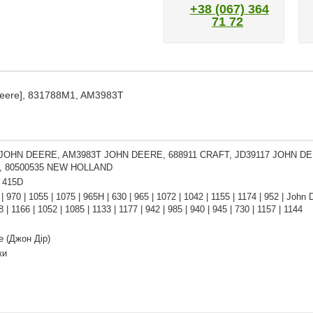
+38 (067) 364
71 72
eere], 831788M1, AM3983T
JOHN DEERE, AM3983T JOHN DEERE, 688911 CRAFT, JD39117 JOHN D
, 80500535 NEW HOLLAND
| 415D
 | 970 | 1055 | 1075 | 965H | 630 | 965 | 1072 | 1042 | 1155 | 1174 | 952 | John 
 | 1166 | 1052 | 1085 | 1133 | 1177 | 942 | 985 | 940 | 945 | 730 | 1157 | 1144
e (Джон Дір)
ки