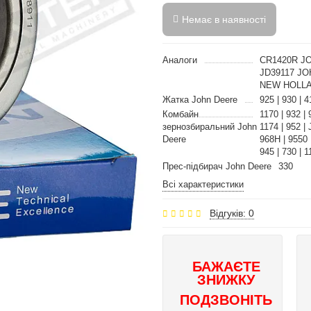
Немає в наявності
Аналоги
CR1420R J
JD39117 J
NEW HOLLA
Жатка John Deere
925 | 930 | 
Комбайн
1170 | 932 | 
зернозбиральний John
1174 | 952 | 
Deere
968H | 9550 |
945 | 730 | 1
Прес-підбирач John Deere
330
Всі характеристики
Відгуків: 0
БАЖАЄТЕ
ЗНИЖКУ
ПОДЗВОНІТЬ