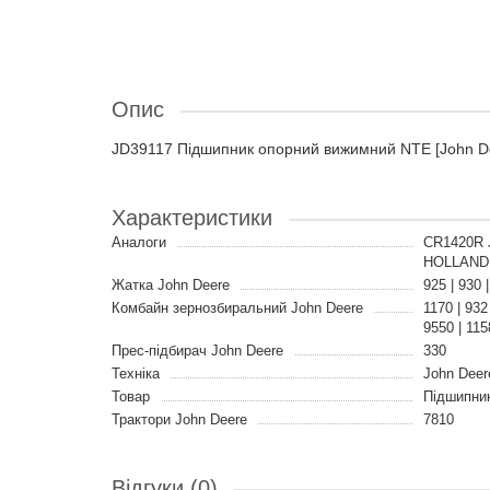
Опис
JD39117 Підшипник опорний вижимний NTE [John D
Характеристики
Аналоги
CR1420R 
HOLLAND
Жатка John Deere
925 | 930 
Комбайн зернозбиральний John Deere
1170 | 932
9550 | 1158
Прес-підбирач John Deere
330
Техніка
John Deer
Товар
Підшипни
Трактори John Deere
7810
Відгуки (0)