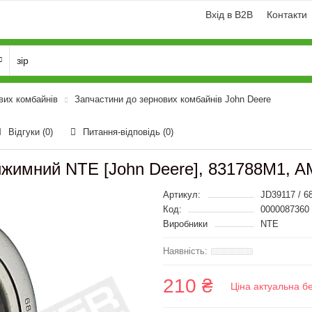
Вхід в B2B
Контакти
вих комбайнів
Запчастини до зернових комбайнів John Deere
Відгуки (0)
Питання-відповідь
(0)
ижимний NTE [John Deere], 831788M1, 
Артикул:
JD39117 / 6
Код:
0000087360
Виробники
NTE
210 ₴
Ціна актуальна б