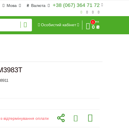
+38 (067) 364 71 72
Мова
₴
Валюта
Сума
0
Особистий кабінет
0 ₴
AM3983T
88911
ез відтермінування оплати