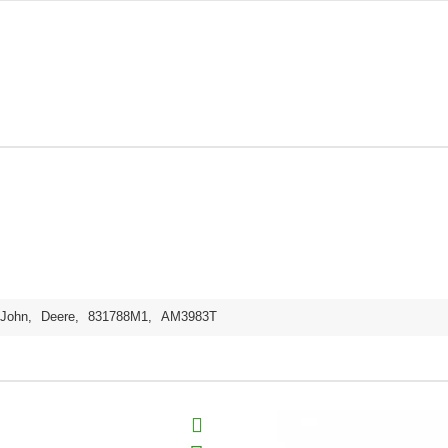
John
,
Deere
,
831788M1
,
AM3983T