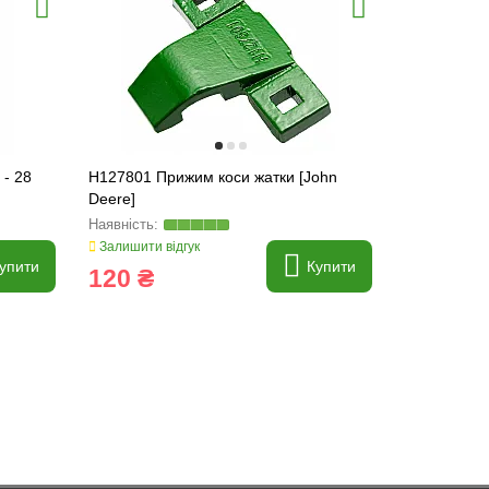
 - 28
H127801 Прижим коси жатки [John
H150218 За
Deere]
жниварки з
H150219
Залишити відгук
Залишити ві
упити
Купити
120 ₴
25 ₴