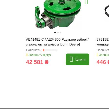
AE41481-C / AE34800 Редуктор взборі /
875188
з важелем та шківом [John Deere]
кондиці
Tagex
Залишити відгук
Залиши
Купити
42 581 ₴
446 