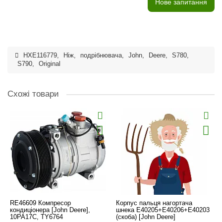
Нове запитання
HXE116779
,
Ніж
,
подрібнювача
,
John
,
Deere
,
S780
,
S790
,
Original
Схожі товари
RE46609 Компресор
Корпус пальця нагортача
кондиціонера [John Deere],
шнека E40205+E40206+E40203
10PA17C, TY6764
(скоба) [John Deere]