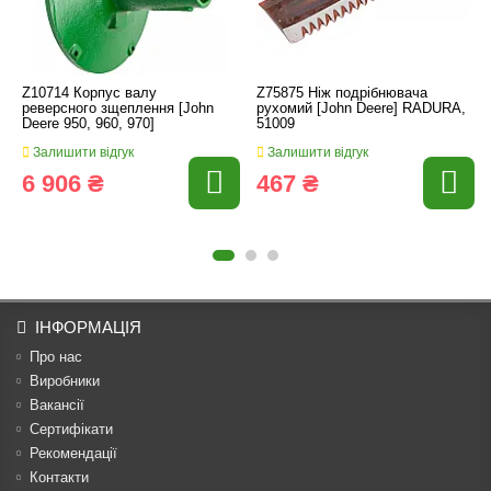
Z10714 Корпус валу
Z75875 Ніж подрібнювача
реверсного зщеплення [John
рухомий [John Deere] RADURA,
Deere 950, 960, 970]
51009
Залишити відгук
Залишити відгук
6 906 ₴
467 ₴
ІНФОРМАЦІЯ
Про нас
Виробники
Вакансії
Сертифікати
Рекомендації
Контакти