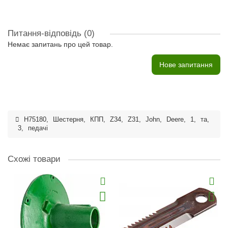
Питання-відповідь
(0)
Немає запитань про цей товар.
Нове запитання
H75180
,
Шестерня
,
КПП
,
Z34
,
Z31
,
John
,
Deere
,
1
,
та
,
3
,
педачі
Схожі товари