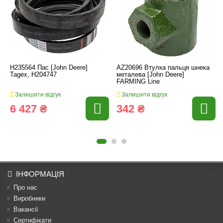
H235564 Пас [John Deere]
AZ20696 Втулка пальця шнека
Tagex, H204747
металева [John Deere]
FARMING Line
Залишити відгук
Залишити відгук
6 427 ₴
342 ₴
ІНФОРМАЦІЯ
Про нас
Виробники
Вакансії
Сертифікати