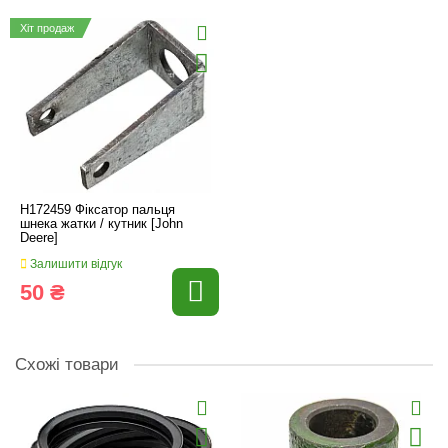
Хіт продаж
H172459 Фіксатор пальця
шнека жатки / кутник [John
Deere]
Залишити відгук
50 ₴
Схожі товари