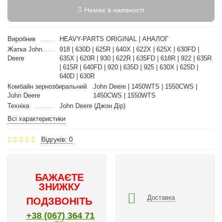
Немає в наявності
Виробник
HEAVY-PARTS ORIGINAL | АНАЛОГ
Жатка John
918 | 630D | 625R | 640X | 622X | 625X | 630FD |
Deere
635X | 620R | 930 | 622R | 635FD | 618R | 922 | 635R
| 615R | 640FD | 920 | 635D | 925 | 630X | 625D |
640D | 630R
Комбайн зернозбиральний
John Deere | 1450WTS | 1550CWS |
John Deere
1450CWS | 1550WTS
Техніка
John Deere (Джон Дір)
Всі характеристики
Відгуків: 0
БАЖАЄТЕ
ЗНИЖКУ
Доставка
ПОДЗВОНІТЬ
+38 (067) 364 71