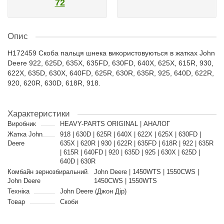
72
Опис
H172459 Скоба пальця шнека використовуються в жатках John
Deere 922, 625D, 635X, 635FD, 630FD, 640X, 625X, 615R, 930,
622X, 635D, 630X, 640FD, 625R, 630R, 635R, 925, 640D, 622R,
920, 620R, 630D, 618R, 918.
Характеристики
Виробник
HEAVY-PARTS ORIGINAL | АНАЛОГ
Жатка John
918 | 630D | 625R | 640X | 622X | 625X | 630FD |
Deere
635X | 620R | 930 | 622R | 635FD | 618R | 922 | 635R
| 615R | 640FD | 920 | 635D | 925 | 630X | 625D |
640D | 630R
Комбайн зернозбиральний
John Deere | 1450WTS | 1550CWS |
John Deere
1450CWS | 1550WTS
Техніка
John Deere (Джон Дір)
Товар
Скоби