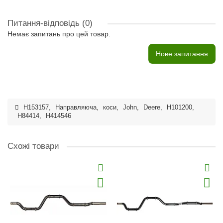
Питання-відповідь
(0)
Немає запитань про цей товар.
Нове запитання
H153157
,
Направляюча
,
коси
,
John
,
Deere
,
H101200
,
H84414
,
H414546
Схожі товари