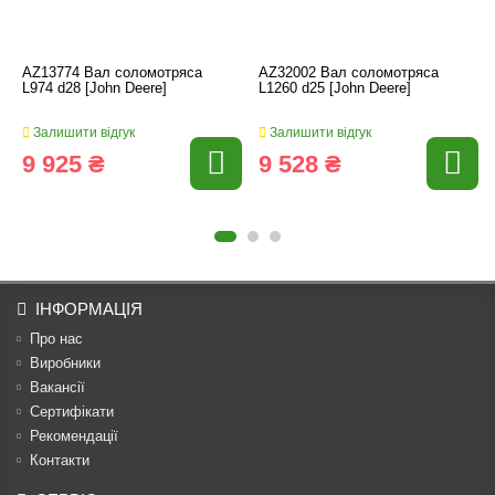
AZ13774 Вал соломотряса
AZ32002 Вал соломотряса
L974 d28 [John Deere]
L1260 d25 [John Deere]
Залишити відгук
Залишити відгук
9 925 ₴
9 528 ₴
ІНФОРМАЦІЯ
Про нас
Виробники
Вакансії
Сертифікати
Рекомендації
Контакти