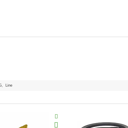
G
,
Line