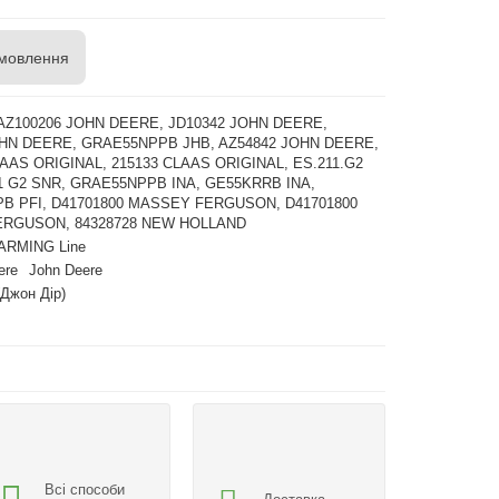
мовлення
 AZ100206 JOHN DEERE, JD10342 JOHN DEERE,
OHN DEERE, GRAE55NPPB JHB, AZ54842 JOHN DEERE,
LAAS ORIGINAL, 215133 CLAAS ORIGINAL, ES.211.G2
1 G2 SNR, GRAE55NPPB INA, GE55KRRB INA,
B PFI, D41701800 MASSEY FERGUSON, D41701800
RGUSON, 84328728 NEW HOLLAND
ARMING Line
ere
John Deere
(Джон Дір)
Всі способи