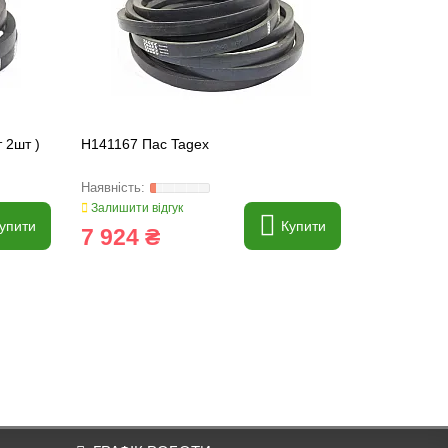
 2шт )
H141167 Пас Tagex
H174455 Па
Залишити відгук
Залишити ві
упити
Купити
7 924 ₴
1 495 