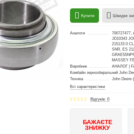
Купити
Швидке за
Аналоги
700727477,
JD10343 J
215133.0 C
SNR, ES 21
GRAE55NPP
MASSEY FE
Виробник
АНАЛОГ | F
Комбайн зернозбиральний John De
Техніка
John Deere 
Всі характеристики
Відгуків: 0
БАЖАЄТЕ
ЗНИЖКУ