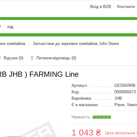
Вхід в B2B
Контакти
вих комбайнів
Запчастини до зернових комбайнів John Deere
Відгуки (0)
Питання-відповідь
(0)
RB JHB ) FARMING Line
Артикул:
GE55KRRB
Код:
0000005673
Виробники
JHB
Є в магазинах:
Рівне, Хмел
1 043 ₴
Ціна актуальна 