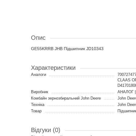
Опис
GE55KRRB JHB Підшипник JD10343
Характеристики
Аналоги
70072747
CLAAS OR
D417018
Виробник
АНАЛОГ |
Комбайн зернозбиральний John Deere
John Deer
Техніка
John Deer
Товар
Підшипни
Відгуки (0)