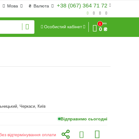
+38 (067) 364 71 72
Мова
₴
Валюта
Сума
0
Особистий кабінет
0 ₴
ьницький, Черкаси, Київ
Відправимо сьогодні
без відтермінування оплати