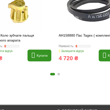
 Коло зубчате пальця
AH158880 Пас Tagex ( комплект
ного апарата
ти відгук
Залишити відгук
Купити
К
₴
4 720 ₴