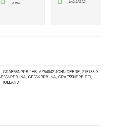
Доставка
оплат
, GRAE55NPPB JHB, AZ54842 JOHN DEERE, 215133.0
RAE55NPPB INA, GE55KRRB INA, GRAE55NPPB PFI,
W HOLLAND