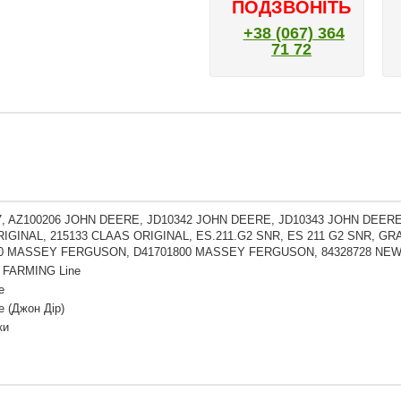
ПОДЗВОНІТЬ
+38 (067) 364
71 72
7, AZ100206 JOHN DEERE, JD10342 JOHN DEERE, JD10343 JOHN DEERE
IGINAL, 215133 CLAAS ORIGINAL, ES.211.G2 SNR, ES 211 G2 SNR, G
00 MASSEY FERGUSON, D41701800 MASSEY FERGUSON, 84328728 NE
 FARMING Line
e
e (Джон Дір)
ки