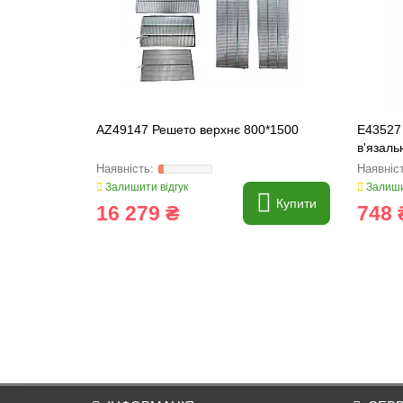
AZ49147 Решето верхнє 800*1500
E43527
в'язаль
Залишити відгук
Залиши
Купити
16 279 ₴
748 