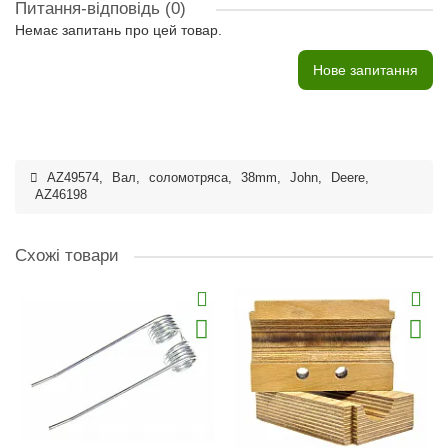
Питання-відповідь
(0)
Немає запитань про цей товар.
Нове запитання
AZ49574
,
Вал
,
соломотряса
,
38mm
,
John
,
Deere
,
AZ46198
Схожі товари