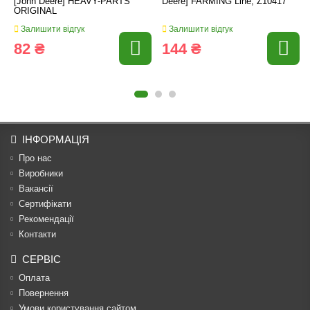
[John Deere] HEAVY-PARTS
Deere] FARMING Line, Z10417
ORIGINAL
Залишити відгук
Залишити відгук
82 ₴
144 ₴
ІНФОРМАЦІЯ
Про нас
Виробники
Вакансії
Сертифікати
Рекомендації
Контакти
СЕРВІС
Оплата
Повернення
Умови користування сайтом