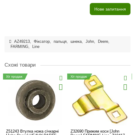
Нове запитання
AZ49213
,
Фіксатор
,
пальця
,
шнека
,
John
,
Deere
,
FARMING
,
Line
Схожі товари
Хіт продаж
Хіт продаж
Z51243 Втулка ножа січкарні
Z32690 Прижим коси [John