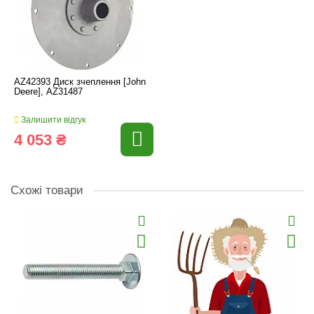
AZ42393 Диск зчеплення [John
Deere], AZ31487
Залишити відгук
4 053 ₴
Схожі товари