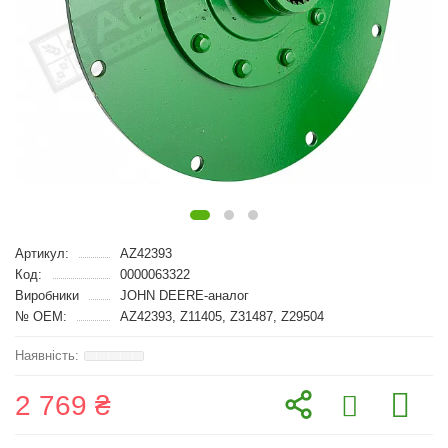
Артикул:
AZ42393
Код:
0000063322
Виробники
JOHN DEERE-аналог
№ OEM:
AZ42393, Z11405, Z31487, Z29504
2 769 ₴