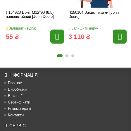
H154928 Болт M12*90 (8.8)
H150104 Захист жатки [John
напівпотайний [John Deere]
Deere]
Залишити відгук
Залишити відгук
55 ₴
3 110 ₴
ІНФОРМАЦІЯ
Про нас
Виробники
Вакансії
Сертифікати
Рекомендації
Контакти
СЕРВІС