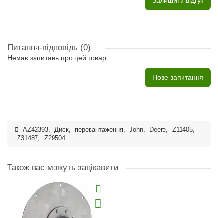
Залишити відгук
Питання-відповідь
(0)
Немає запитань про цей товар.
Нове запитання
AZ42393
,
Диск
,
перевантаження
,
John
,
Deere
,
Z11405
,
Z31487
,
Z29504
Також вас можуть зацікавити