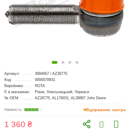
Артикул:
3084067 / AZ28775
Код:
0000078931
Виробники
ROTA
Є в магазинах:
Рівне, Хмельницький, Черкаси
№ OEM:
AZ28775, AL178031, AL38887 John Deere
Відправимо завтра
1 360 ₴