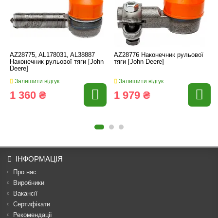
AZ28775, AL178031, AL38887
AZ28776 Наконечник рульової
Наконечник рульової тяги [John
тяги [John Deere]
Deere]
Залишити відгук
Залишити відгук
1 360 ₴
1 979 ₴
ІНФОРМАЦІЯ
Про нас
Виробники
Вакансії
Сертифікати
Рекомендації