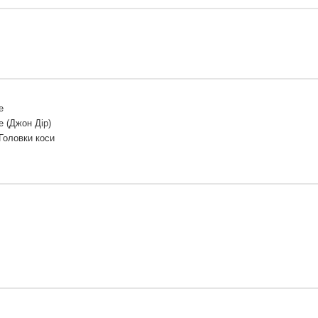
e
e (Джон Дір)
 Головки коси