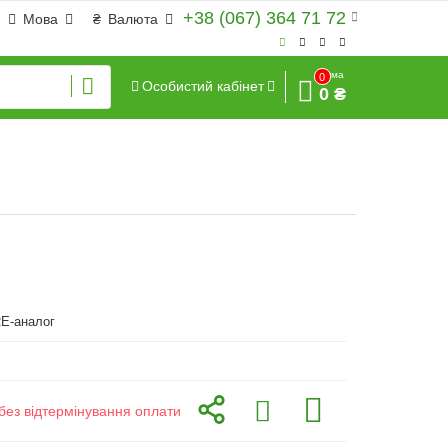
+38 (067) 364 71 72
Мова
₴
Валюта
Сума
0
Особистий кабінет
0 ₴
E-аналог
без відтермінування оплати