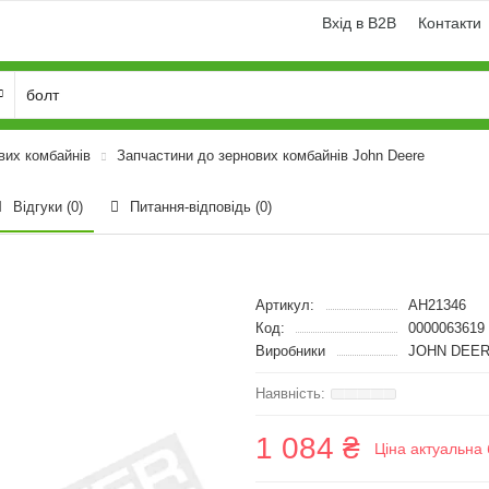
Вхід в B2B
Контакти
вих комбайнів
Запчастини до зернових комбайнів John Deere
Відгуки (0)
Питання-відповідь
(0)
Артикул:
AH21346
Код:
0000063619
Виробники
JOHN DEER
1 084 ₴
Ціна актуальна 