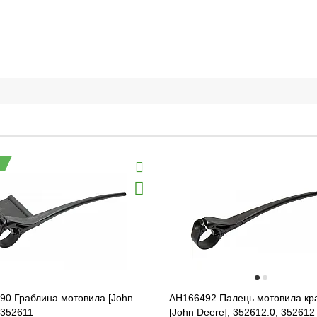
90 Граблина мотовила [John
AH166492 Палець мотовила кр
 352611
[John Deere], 352612.0, 352612