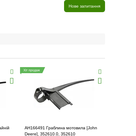
Нове запитання
Хіт продаж
Хіт продаж
айній
AH166491 Граблина мотовила [John
H142188 Де
Deere], 352610.0, 352610
соломотряс