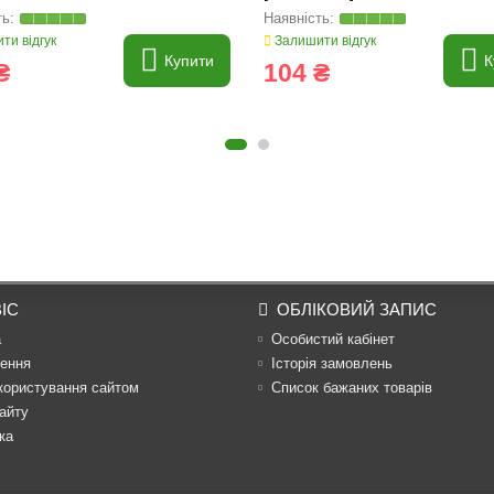
ти відгук
Залишити відгук
Купити
К
₴
104 ₴
ІС
ОБЛІКОВИЙ ЗАПИС
а
Особистий кабінет
ення
Історія замовлень
користування сайтом
Список бажаних товарів
айту
ка