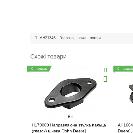
AH21346
,
Головка
,
ножа
,
жатки
Схожі товари
Хіт продаж
Хіт продаж
H179000 Направляюча втулка пальца
AH1664
(глазок) шнека [John Deere]
Deere],