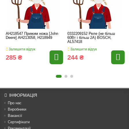
AH218547 Прижим ножа [John
0332209152 Реле (не більш
Deere] AH213058, H218949
60Вт і більш 2А) BOSCH,
AL57418
Залишити відгук
Залишити відгук
285 ₴
244 ₴
ІНФОРМАЦІЯ
Про нас
Виробники
Вакансії
Сертифікати
Рекомендації