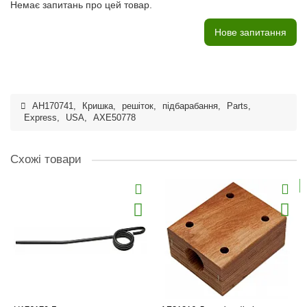
Немає запитань про цей товар.
Нове запитання
AH170741
,
Кришка
,
решіток
,
підбарабання
,
Parts
,
Express
,
USA
,
AXE50778
Схожі товари