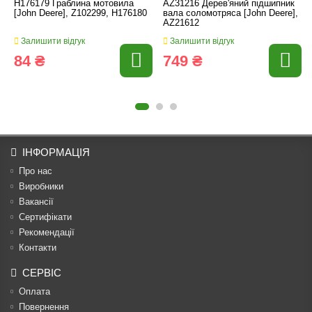
H176179 Граблина мотовила
AZ31216 Дерев'яний підшипник
[John Deere], Z102299, H176180
вала соломотряса [John Deere],
AZ21612
Залишити відгук
Залишити відгук
84 ₴
749 ₴
ІНФОРМАЦІЯ
Про нас
Виробники
Вакансії
Сертифікати
Рекомендації
Контакти
СЕРВІС
Оплата
Повернення