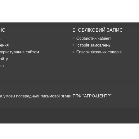
ІС
ОБЛІКОВИЙ ЗАПИС
а
Особистий кабінет
ення
Історія замовлень
користування сайтом
Список бажаних товарів
айту
ка
.
 за умови попередньої письмової згоди ППФ "АГРО-ЦЕНТР"