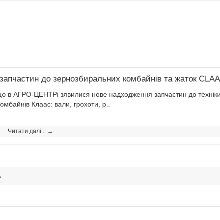
запчастин до зернозбиральних комбайнів та жаток CLA
о в АГРО-ЦЕНТРі зявилися нове надходження запчастин до техніки 
комбайнів Клаас: вали, грохоти, р..
Читати далі... →
A