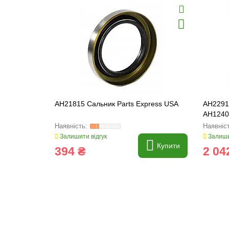
AH21815 Сальник Parts Express USA
AH2291
AH12405
Expres
Залишити відгук
Залиши
Купити
394 ₴
2 04