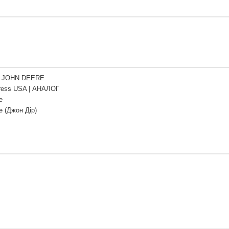
7 JOHN DEERE
press USA | АНАЛОГ
e
e (Джон Дір)