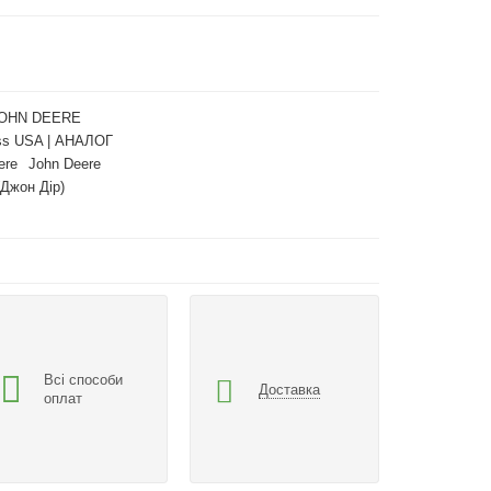
JOHN DEERE
ess USA | АНАЛОГ
ere
John Deere
(Джон Дір)
Всі способи
Доставка
оплат