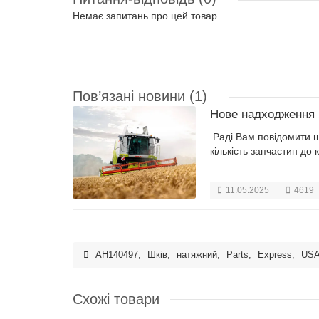
Немає запитань про цей товар.
Пов’язані новини
(1)
Нове надходження 
Раді Вам повідомити щ
кількість запчастин до 
11.05.2025
4619
AH140497
,
Шків
,
натяжний
,
Parts
,
Express
,
US
Схожі товари