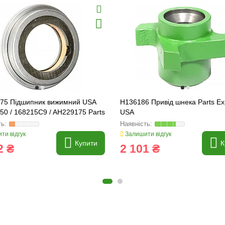
75 Підшипник вижимний USA
H136186 Привід шнека Parts Ex
0 / 168215C9 / AH229175 Parts
USA
s USA
ти відгук
Залишити відгук
Купити
К
2 ₴
2 101 ₴