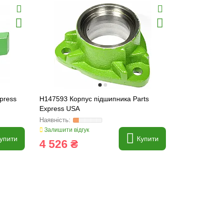
press
H147593 Корпус підшипника Parts
H159615 Зі
Express USA
[John Deer
Залишити відгук
Залишити ві
упити
Купити
4 526 ₴
1 931 