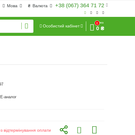
+38 (067) 364 71 72
Мова
₴
Валюта
Сума
0
Особистий кабінет
0 ₴
97
E-аналог
ез відтермінування оплати