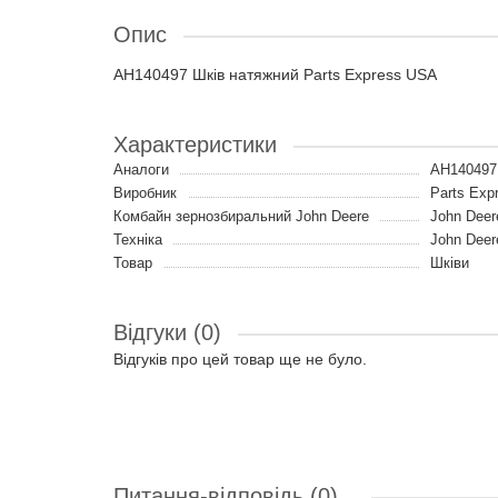
Опис
AH140497 Шків натяжний Parts Express USA
Характеристики
Аналоги
AH14049
Виробник
Parts Ex
Комбайн зернозбиральний John Deere
John Deer
Техніка
John Deer
Товар
Шківи
Відгуки (0)
Відгуків про цей товар ще не було.
Питання-відповідь
(0)