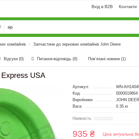
Вхід в B2B
Контакти
вих комбайнів
Запчастини до зернових комбайнів John Deere
Відгуки (0)
Питання-відповідь
(0)
Пов’язані новини
(1)
 Express USA
Артикул:
WN-AH1404
Код:
0000019864
Виробники
JOHN DEER
Вага:
0.35 кг
935 ₴
Ціна актуальна б